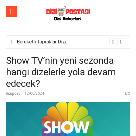
İçeriğe
atla
Bereketli Topraklar Dizisinin İlk Tanıtım Fragmanı Yayımlandı! Yeni dizi yakında Show TV’de başlıyor!
Show TV’nin yeni sezonda
hangi dizelerle yola devam
edecek?
dizipost
12/06/2024
0