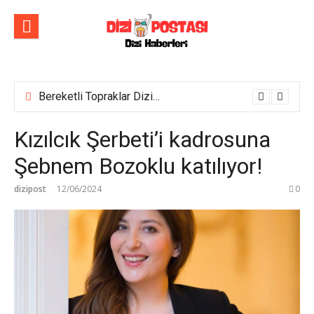
İçeriğe
atla
Bereketli Topraklar Dizisinin İlk Tanıtım Fragmanı Yayımlandı! Yeni dizi yakında Show TV’de başlıyor!
Kızılcık Şerbeti’i kadrosuna
Şebnem Bozoklu katılıyor!
dizipost
12/06/2024
0