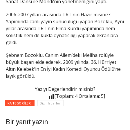
Sanat Dansı ile Mondi’nin yönetmenliğini yaptı.
2006-2007 yılları arasında TRT’nin Hazır mısınız?
Yapımında canlı yayın sunuculuğu yapan Bozoklu, Aynı
yıllar arasında TRT’nin Elma Kurdu yapımında hem
solistlik hem de kukla oynatıcılığı yaparak ekranlara
geldi.
Şebnem Bozoklu, Canım Ailem’deki Meliha rolüyle
büyük başarı elde ederek, 2009 yılında, 36. Hürriyet
Altın Kelebek’in En İyi Kadın Komedi Oyuncu Ödülü’ne
layık görüldü.
Yazıyı Değerlendirir misiniz?
[Toplam:
4
Ortalama:
5
]
KATEGORILER:
Dizi Haberleri
Bir yanıt yazın