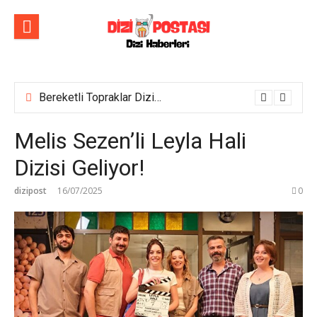
İçeriğe
atla
Bereketli Topraklar Dizisinin İlk Tanıtım Fragmanı Yayımlandı! Yeni dizi yakında Show TV’de başlıyor!
Melis Sezen’li Leyla Hali
Dizisi Geliyor!
dizipost
16/07/2025
0