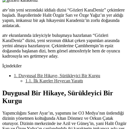
atv’nin yeni sezondaki iddialı dizisi “Gözleri KaraDeniz” çekimlere
başladı. Başrollerinde Halit Özgür Sarı ve Özge Yağız’ın yer aldığı
yapım, imkansız bir aşk hikayesini Karadeniz’in zorlu doğasında
anlatacak.
atv ekranlarında izleyiciyle buluşmaya hazırlanan “Gözleri
KaraDeniz” dizisi, yeni sezonun dikkat çeken yapımları arasında
yerini almaya hazırlanıyor. Çekimlerine Çamlıhemşin’in eşsiz
doğasında başlanan dizi, hem görsel atmosferiyle hem de oyuncu
kadrosuyla ses getirmeye aday.
İçindekiler
1.
Duygusal Bir Hikaye, Sürükleyici Bir Kurgu
1.1.
İlk Kareler Heyecan Yarattı
Duygusal Bir Hikaye, Sürükleyici Bir
Kurgu
Yapımcılığını Saner Ayar’ın, yapımını ise O3 Medya’nın üstlendiği
dizinin yönetmen koltuğunda Altan Dönmez ve Orkun Çatak
oturuyor. Dizinin merkezinde ise Azil ve Güneş’in, yani Halit Özgür
Sarı ve Özge Yağız’ın canlandırdığı iki karakterin imkansız aşkı yer