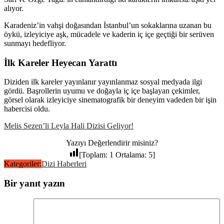
alıyor.
Karadeniz’in vahşi doğasından İstanbul’un sokaklarına uzanan bu
öykü, izleyiciye aşk, mücadele ve kaderin iç içe geçtiği bir serüven
sunmayı hedefliyor.
İlk Kareler Heyecan Yarattı
Diziden ilk kareler yayınlanır yayınlanmaz sosyal medyada ilgi
gördü. Başrollerin uyumu ve doğayla iç içe başlayan çekimler,
görsel olarak izleyiciye sinematografik bir deneyim vadeden bir işin
habercisi oldu.
Melis Sezen’li Leyla Hali Dizisi Geliyor!
Yazıyı Değerlendirir misiniz?
[Toplam:
1
Ortalama:
5
]
Kategoriler:
Dizi Haberleri
Bir yanıt yazın