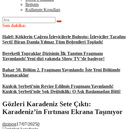
İletişim
Kullanım Koşulları
Arama
yap:
Son dakika:
Halef: Köklerin Çağrısı İzleyicilerle Buluştu: İzleyiciler Tarafını
Seçti! Biran Damla Yılmaz Tüm Beğenileri Topladı!
Bereketli Topraklar Dizisinin İlk Tanıtım Fragmanı
Yayımlandı! Yeni dizi yakında Show TV’de başlıyor!
Bahar 50. Bölüm 2. Fragmanı Yayınlandı: İşte Yeni Bölümde
Yaşanacaklar
Kızılcık Şerbeti’nin Revize Edilmiş Fragmanı Yayınlandı!
Kızılcık Şerbeti’nde Şok Değişiklik: O Aşk Başlamadan Bitti!
Gözleri Karadeniz Sete Çıktı:
Karadeniz’in Fırtınası Ekrana Taşınıyor
dizipost
17/07/2025
0