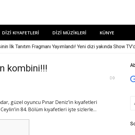
DIZI KIYAFETLERI
DIZI MÜZIKLERI
KÜNYE
sinin İlk Tanıtım Fragmanı Yayımlandı! Yeni dizi yakında Show TV’d
n kombini!!!
A
0
A
dar, güzel oyuncu Pınar Deniz’in kıyafetleri
YA
eylin’in 84. Bölüm kıyafetleri işte sizlerle…
So