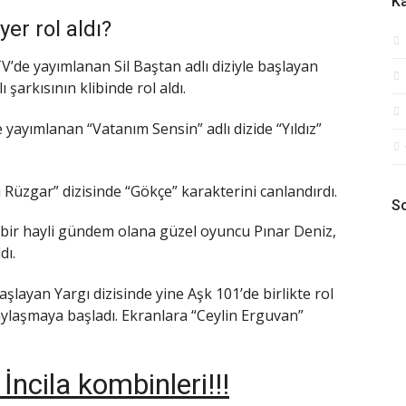
Ka
yer rol aldı?
V’de yayımlanan Sil Baştan adlı diziyle başlayan
ı şarkısının klibinde rol aldı.
e yayımlanan “Vatanım Sensin” adlı dizide “Yıldız”
i Rüzgar” dizisinde “Gökçe” karakterini canlandırdı.
So
le bir hayli gündem olana güzel oyuncu Pınar Deniz,
dı.
layan Yargı dizisinde yine Aşk 101’de birlikte rol
paylaşmaya başladı. Ekranlara “Ceylin Erguvan”
ncila kombinleri!!!