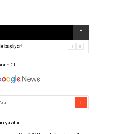
e başlıyor!
bone Ol
RAMA
P:
n yazılar