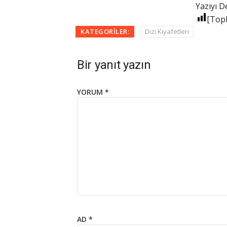
Yazıyı D
[Top
KATEGORILER:
Dizi Kıyafetleri
Bir yanıt yazın
YORUM
*
AD
*