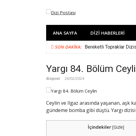
İçeriğe
atla
ANA SAYFA
DIZI HABERLERI
SON DAKIKA:
Bereketli Topraklar Dizi
Yargı 84. Bölüm Ceyli
dizipost
26/02/2024
Ceylin ve Ilgaz arasında yaşanan, aşk ka
gündeme bomba gibi düştü. Yargı dizisi C
İçindekiler
[
Gizle
]