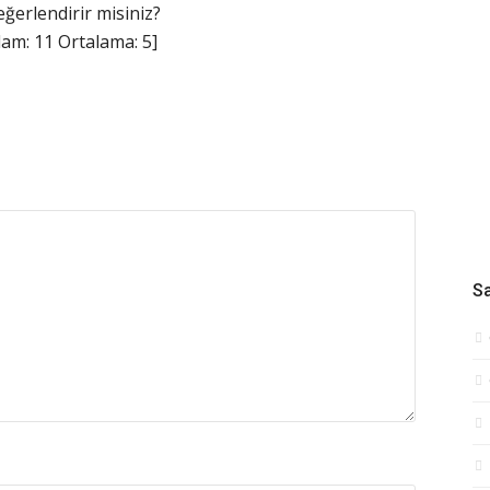
eğerlendirir misiniz?
lam:
11
Ortalama:
5
]
Sa