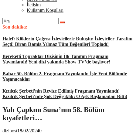
İletişim
Kullanım Koşulları
Arama
yap:
Son dakika:
Halef: Köklerin Çağrısı İzleyicilerle Buluştu: İzleyiciler Tarafını
Seçti! Biran Damla Yılmaz Tüm Beğenileri Topladı!
Bereketli Topraklar Dizisinin İlk Tanıtım Fragmanı
Yayımlandı! Yeni dizi yakında Show TV’de başlıyor!
Bahar 50. Bölüm 2. Fragmanı Yayınlandı: İşte Yeni Bölümde
Yaşanacaklar
Kızılcık Şerbeti’nin Revize Edilmiş Fragmanı Yayınlandı!
Kızılcık Şerbeti’nde Şok Değişiklik: O Aşk Başlamadan Bitti!
Yalı Çapkını Suna’nın 58. Bölüm
kıyafetleri…
dizipost
18/02/2024
0