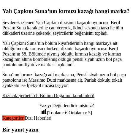
Yalı Çapkını Suna’nın kırmızı kazağı hangi marka?
Sevilerek izlenen Yalı Çapkını dizisinin başarılı oyuncusu Beril
Pozam Suna karakterine can vererek, ikinci sezonda tarzı ile tüm
dikkatleri üzerine çekerek, seyircilerin beğenisini topladı.
Yalı Çapkını Suna’nın bölüm kıyafetlerinin hangi markaya ait
olduğu merak konusu olurken, dizinin başarılı oyuncusu Beril
Pozam’ın 58. Bölümde giymiş olduğu kırmızı kazağı ve kırmızı
kazağının altına kombinlemiş olduğu pensli siyah uzun bol paça
pantolonun fiyatı ve markası açıklandı.
Suna’nın kırmızı kazağı adl markasına, Pensli siyah uzun bol paça
pantolonu ise Massimo Dutti markasına ait. Parlak dokulu tokalı
ayakkabı ise İpekyol imzası taşıyor.
Kızılcık Şerbeti 51. Bölüm Doğa’nın kombinleri!
Yazıyı Değerlendirir misiniz?
[Toplam:
6
Ortalama:
5
]
Kategoriler:
Dizi Haberleri
Bir yanıt yazın