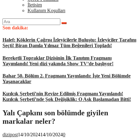
İletişim
Kullanım Koşulları
Arama
yap:
Son dakika:
Halef: Köklerin Çağrısı İzleyicilerle Buluştu: İzleyiciler Tarafını
Seçti! Biran Damla Yılmaz Tüm Beğenileri Topladı!
Bereketli Topraklar Dizisinin İlk Tanıtım Fragmanı
Yayımlandı! Yeni dizi yakında Show TV’de başlıyor!
Bahar 50. Bölüm 2. Fragmanı Yayınlandı: İşte Yeni Bölümde
Yaşanacaklar
Kızılcık Şerbeti’nin Revize Edilmiş Fragmanı Yayınlandı!
Kızılcık Şerbeti’nde Şok Değişiklik: O Aşk Başlamadan Bitti!
Yalı Çapkını son bölümde giyilen
markalar neler?
dizipost
14/10/2024
14/10/2024
0