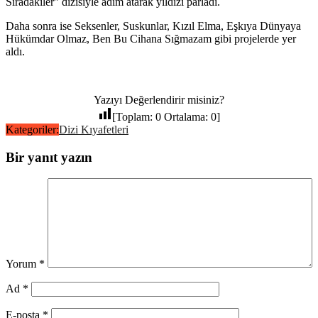
Sıradakiler” dizisiyle adım atarak yıldızı parladı.
Daha sonra ise Seksenler, Suskunlar, Kızıl Elma, Eşkıya Dünyaya
Hükümdar Olmaz, Ben Bu Cihana Sığmazam gibi projelerde yer
aldı.
Yazıyı Değerlendirir misiniz?
[Toplam:
0
Ortalama:
0
]
Kategoriler:
Dizi Kıyafetleri
Bir yanıt yazın
Yorum
*
Ad
*
E-posta
*