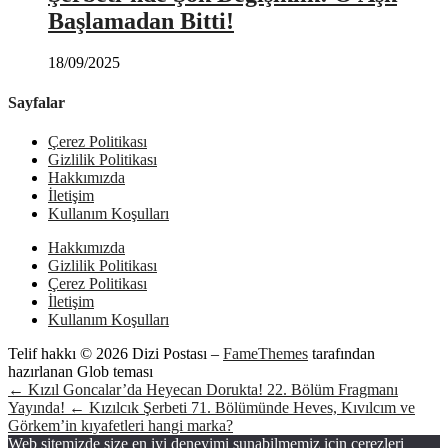
Başlamadan Bitti!
18/09/2025
Sayfalar
Çerez Politikası
Gizlilik Politikası
Hakkımızda
İletişim
Kullanım Koşulları
Hakkımızda
Gizlilik Politikası
Çerez Politikası
İletişim
Kullanım Koşulları
Telif hakkı © 2026 Dizi Postası
–
FameThemes
tarafından
hazırlanan Glob teması
← Kızıl Goncalar’da Heyecan Dorukta! 22. Bölüm Fragmanı
Yayında!
← Kızılcık Şerbeti 71. Bölümünde Heves, Kıvılcım ve
Görkem’in kıyafetleri hangi marka?
Web sitemizde size en iyi deneyimi sunabilmemiz için çerezleri