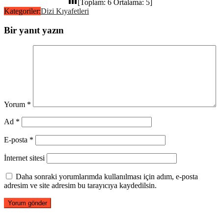
[Toplam:
6
Ortalama:
5
]
Kategoriler:
Dizi Kıyafetleri
Bir yanıt yazın
Yorum
*
Ad
*
E-posta
*
İnternet sitesi
Daha sonraki yorumlarımda kullanılması için adım, e-posta
adresim ve site adresim bu tarayıcıya kaydedilsin.