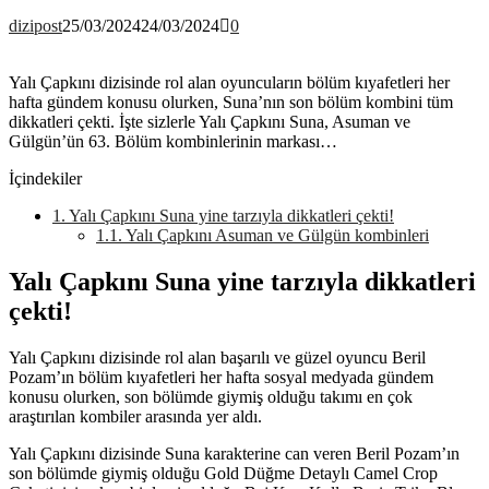
dizipost
25/03/2024
24/03/2024
0
Yalı Çapkını dizisinde rol alan oyuncuların bölüm kıyafetleri her
hafta gündem konusu olurken, Suna’nın son bölüm kombini tüm
dikkatleri çekti. İşte sizlerle Yalı Çapkını Suna, Asuman ve
Gülgün’ün 63. Bölüm kombinlerinin markası…
İçindekiler
1.
Yalı Çapkını Suna yine tarzıyla dikkatleri çekti!
1.1.
Yalı Çapkını Asuman ve Gülgün kombinleri
Yalı Çapkını Suna yine tarzıyla dikkatleri
çekti!
Yalı Çapkını dizisinde rol alan başarılı ve güzel oyuncu Beril
Pozam’ın bölüm kıyafetleri her hafta sosyal medyada gündem
konusu olurken, son bölümde giymiş olduğu takımı en çok
araştırılan kombiler arasında yer aldı.
Yalı Çapkını dizisinde Suna karakterine can veren Beril Pozam’ın
son bölümde giymiş olduğu Gold Düğme Detaylı Camel Crop