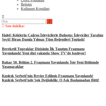
Çerez Politikası
İletişim
Kullanım Koşulları
Arama
yap:
Son dakika:
Halef: Köklerin Çağrısı İzleyicilerle Buluştu: İzleyiciler Tarafını
Seçti! Biran Damla Yılmaz Tüm Beğenileri Topladı!
Bereketli Topraklar Dizisinin İlk Tanıtım Fragmanı
Yayımlandı! Yeni dizi yakında Show TV’de başlıyor!
Bahar 50. Bölüm 2. Fragmanı Yayınlandı: İşte Yeni Bölümde
Yaşanacaklar
Kızılcık Şerbeti’nin Revize Edilmiş Fragmanı Yayınlandı!
Kızılcık Şerbeti’nde Şok Değişiklik: O Aşk Başlamadan Bitti!