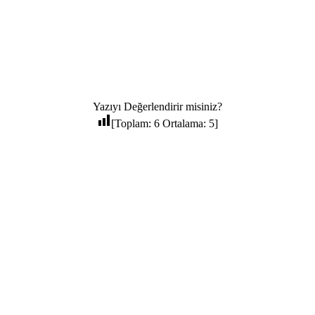
Yazıyı Değerlendirir misiniz?
[Toplam:
6
Ortalama:
5
]