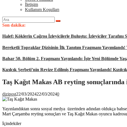
İletişim
Kullanım Koşulları
Arama
yap:
Son dakika:
Halef: Köklerin Çağrısı İzleyicilerle Buluştu: İzleyiciler Tarafı
Bereketli Topraklar Dizisinin İlk Tanıtım Fragmanı Yayımlandı!
Bahar 50. Bölüm 2. Fragmanı Yayınlandı: İşte Yeni Bölümde Ya
Kızılcık Şerbeti’nin Revize Edilmiş Fragmanı Yayınlandı! Kızılcı
Taş Kağıt Makas AB reyting sonuçlarında il
dizipost
22/03/2024
22/03/2024
0
Yayınlandıktan sonra sosyal medya üzerinden adından oldukça bahsett
Mart Çarşamba reyting sonuçları ve Taş Kağıt Makas oyuncu kadro
İçindekiler