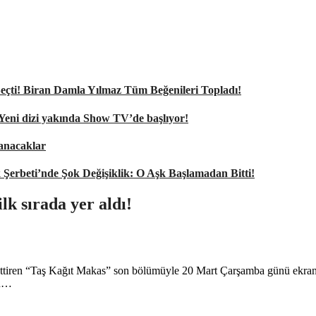
nı Seçti! Biran Damla Yılmaz Tüm Beğenileri Topladı!
 Yeni dizi yakında Show TV’de başlıyor!
şanacaklar
k Şerbeti’nde Şok Değişiklik: O Aşk Başlamadan Bitti!
k sırada yer aldı!
iren “Taş Kağıt Makas” son bölümüyle 20 Mart Çarşamba günü ekranlara g
su…