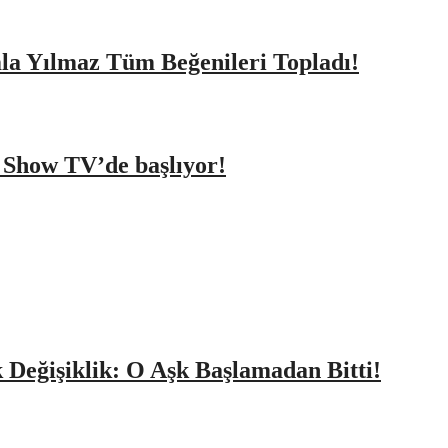
amla Yılmaz Tüm Beğenileri Topladı!
a Show TV’de başlıyor!
k Değişiklik: O Aşk Başlamadan Bitti!