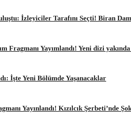
Buluştu: İzleyiciler Tarafını Seçti! Biran D
ıtım Fragmanı Yayımlandı! Yeni dizi yakınd
dı: İşte Yeni Bölümde Yaşanacaklar
agmanı Yayınlandı! Kızılcık Şerbeti’nde Şo