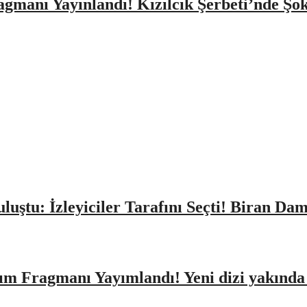
agmanı Yayınlandı! Kızılcık Şerbeti’nde Şo
Buluştu: İzleyiciler Tarafını Seçti! Biran D
ıtım Fragmanı Yayımlandı! Yeni dizi yakınd