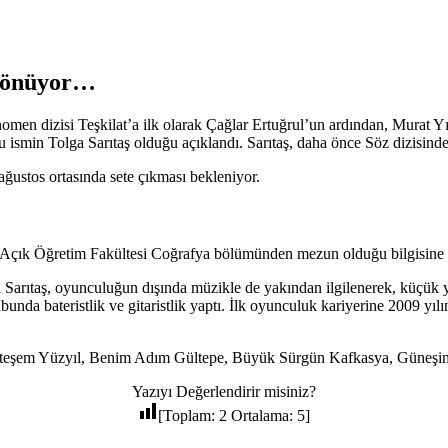
a dönüyor…
en dizisi Teşkilat’a ilk olarak Çağlar Ertuğrul’un ardından, Murat Yı
ismin Tolga Sarıtaş olduğu açıklandı. Sarıtaş, daha önce Söz dizisind
 ağustos ortasında sete çıkması bekleniyor.
i Açık Öğretim Fakültesi Coğrafya bölümünden mezun olduğu bilgisine u
 Sarıtaş, oyunculuğun dışında müzikle de yakından ilgilenerek, küçük y
nda bateristlik ve gitaristlik yaptı. İlk oyunculuk kariyerine 2009 yıl
eşem Yüzyıl, Benim Adım Gültepe, Büyük Sürgün Kafkasya, Güneşin Kız
Yazıyı Değerlendirir misiniz?
[Toplam:
2
Ortalama:
5
]