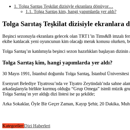
1.
Tolga Sarıtaş Teşkilat dizisiyle ekranlara dönüyor…
1.1.
Tolga Sarıtaş kim, hangi yapımlarda yer aldı?
Tolga Sarıtaş Teşkilat dizisiyle ekranlar
Beşinci sezonuyla ekranlara gelecek olan TRT1’in Tims&B imzalı fenom
ekibe katılacak yeni oyuncunun kim olacağı merak konusu olurken, bu 
Tolga Sarıtaş’ın katılımıyla beşinci sezon hazırlıkları başlayan dizinin
Tolga Sarıtaş kim, hangi yapımlarda yer aldı?
30 Mayıs 1991, İstanbul doğumlu Tolga Sarıtaş, İstanbul Üniversites
Esenyurt Belediye Tiyatrosu’nda ve Tiyatro Zeytindalı’nda sahne alan
arkadaşlarıyla birlikte kurmuş olduğu “Grup Omega” isimli müzik grubu
Tolga Sarıtaş’ın yer aldığı dizi listesi ise şu şekilde;
Arka Sokaklar, Öyle Bir Geçer Zaman, Kayıp Şehir, 20 Dakika, Muht
Kategoriler:
Dizi Haberleri