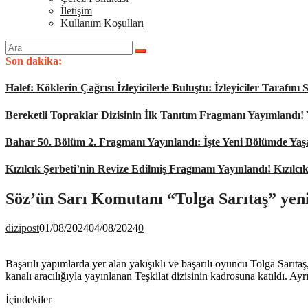
İletişim
Kullanım Koşulları
Arama
yap:
Son dakika:
Halef: Köklerin Çağrısı İzleyicilerle Buluştu: İzleyiciler Tarafı
Bereketli Topraklar Dizisinin İlk Tanıtım Fragmanı Yayımlandı!
Bahar 50. Bölüm 2. Fragmanı Yayınlandı: İşte Yeni Bölümde Ya
Kızılcık Şerbeti’nin Revize Edilmiş Fragmanı Yayınlandı! Kızılcı
Söz’ün Sarı Komutanı “Tolga Sarıtaş” yen
dizipost
01/08/2024
04/08/2024
0
Başarılı yapımlarda yer alan yakışıklı ve başarılı oyuncu Tolga Sarıta
kanalı aracılığıyla yayınlanan Teşkilat dizisinin kadrosuna katıldı. Ayrı
İçindekiler