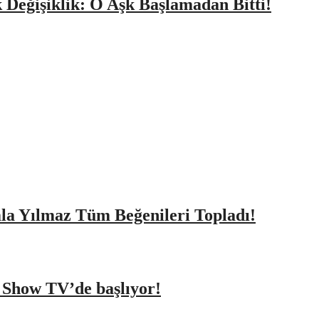
k Değişiklik: O Aşk Başlamadan Bitti!
amla Yılmaz Tüm Beğenileri Topladı!
a Show TV’de başlıyor!