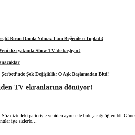
nı Seçti! Biran Damla Yılmaz Tüm Beğenileri Topladı!
 Yeni dizi yakında Show TV’de başlıyor!
şanacaklar
k Şerbeti’nde Şok Değişiklik: O Aşk Başlamadan Bitti!
iden TV ekranlarına dönüyor!
ş, Söz dizindeki parteriyle yeniden aynı sette buluşacağı öğrenildi. Gün
ntılar işte sizlerle…