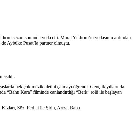
ldırım sezon sonunda veda etti. Murat Yıldırım’ın vedasının ardından
e de Aybüke Pusat’la partner olmuştu.
laşıldı.
aşlarda pek çok müzik aletini çalmayı öğrendi. Gençlik yıllarında
ında “Bahtı Kara” filminde canlandırdığı “Berk” rolü ile başlayan
ları, Söz, Ferhat ile Şirin, Arıza, Baba