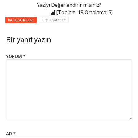
Yazıyı Değerlendirir misiniz?
[Toplam:
19
Ortalama:
5
]
KATEGORILER:
Dizi Kıyafetleri
Bir yanıt yazın
YORUM
*
AD
*