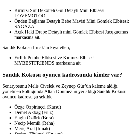
Kırmızı Sırt Dekolteli Gül Detaylı Mini Elbisesi:
LOVEMOTOO
Önden Bağlama Detaylı Bebe Mavisi Mini Gömlek Elbisesi:
SAGAZA
Açık Haki Drape Detaylı mini Gömlek Elbisesi Jacqguemus
markasına ait.
Sandık Kokusu Irmak’ın kıyafetleri;
Fırfırlı Pembe Elbisesi ve Kırımızı Elbisesi
MYBESTFRİENDS markasına ait.
Sandık Kokusu oyuncu kadrosunda kimler var?
Senaryosunu Melis Civelek ve Zeynep Gür’ün kaleme aldığı,
yönetmen koltuğunda Altan Dönmez’in yer aldığı Sandık Kokusu
oyuncu kadrosu şu şekilde;
Özge Özpirinçci (Karsu)
Demet Akbağ (Filiz)
Engin Öztürk (Bora)
Necip Memili (Reha)
Meriç Aral (Irmak)
Serkay Tütüncü (Kıvanç)