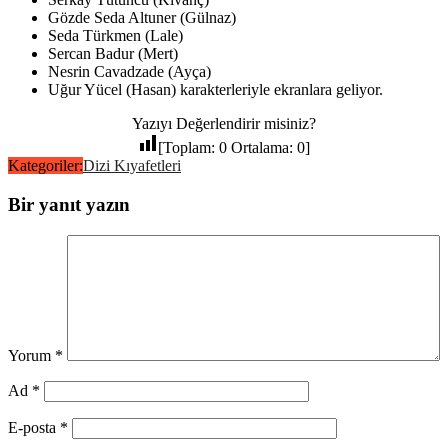
Gözde Seda Altuner (Gülnaz)
Seda Türkmen (Lale)
Sercan Badur (Mert)
Nesrin Cavadzade (Ayça)
Uğur Yücel (Hasan) karakterleriyle ekranlara geliyor.
Yazıyı Değerlendirir misiniz?
[Toplam:
0
Ortalama:
0
]
Kategoriler:
Dizi Kıyafetleri
Bir yanıt yazın
Yorum
*
Ad
*
E-posta
*