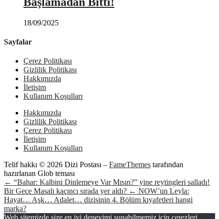
Başlamadan Bitti!
18/09/2025
Sayfalar
Çerez Politikası
Gizlilik Politikası
Hakkımızda
İletişim
Kullanım Koşulları
Hakkımızda
Gizlilik Politikası
Çerez Politikası
İletişim
Kullanım Koşulları
Telif hakkı © 2026 Dizi Postası
–
FameThemes
tarafından
hazırlanan Glob teması
← “Bahar: Kalbini Dinlemeye Var Mısın?” yine reytingleri salladı!
Bir Gece Masalı kaçıncı sırada yer aldı?
← NOW’un Leyla:
Hayat… Aşk… Adalet… dizisinin 4. Bölüm kıyafetleri hangi
marka?
Web sitemizde size en iyi deneyimi sunabilmemiz için çerezleri