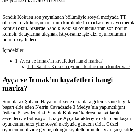
dizipost
04/10/2024
03/10/2024
0
Sandık Kokusu son yayınlanan bölümüyle sosyal medyada TT
olurken, dizinin oyuncularının kombinlerin markası ayrı ayrı merak
konusu oldu. Sizlerde Sandık Kokusu oyuncularının son bölüm
kombin detaylarına ulaşmak istiyorsanız işte dizi oyuncularının
bölüm kıyafetleri…
İçindekiler
1.
Ayça ve Irmak’ın kıyafetleri hangi marka?
1.1.
Sandık Kokusu oyuncu kadrosunda kimler var?
Ayça ve Irmak’ın kıyafetleri hangi
marka?
Son olarak Şahane Hayatım diziyle ekranlara gelerek yine büyük
başarı elde eden Nesrin Cavadzade 3 Medya’nın yapımcılığını
üstlendiği sevilen dizi ‘Sandık Kokusu’ kadrosuna katılarak
sevenleriyle buluşuyor. Diziye Ayça karakteriyle dahil olan başarılı
oyuncunun tarzı yine sosyal medyada gündem oldu. Güzel
oyuncunun dizide giymiş olduğu kıyafetlerinin detayları şu şekilde;