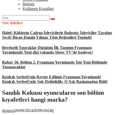
İletişim
Kullanım Koşulları
Arama
yap:
Son dakika:
Halef: Köklerin Çağrısı İzleyicilerle Buluştu: İzleyiciler Tarafını
Seçti! Biran Damla Yılmaz Tüm Beğenileri Topladı!
Bereketli Topraklar Dizisinin İlk Tanıtım Fragmanı
Yayımlandı! Yeni dizi yakında Show TV’de başlıyor!
Bahar 50. Bölüm 2. Fragmanı Yayınlandı: İşte Yeni Bölümde
Yaşanacaklar
Kızılcık Şerbeti’nin Revize Edilmiş Fragmanı Yayınlandı!
Kızılcık Şerbeti’nde Şok Değişiklik: O Aşk Başlamadan Bitti!
Sandık Kokusu oyuncuların son bölüm
kıyafetleri hangi marka?
dizipost
20/09/2024
20/09/2024
0