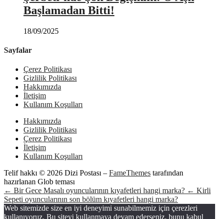
Başlamadan Bitti!
18/09/2025
Sayfalar
Çerez Politikası
Gizlilik Politikası
Hakkımızda
İletişim
Kullanım Koşulları
Hakkımızda
Gizlilik Politikası
Çerez Politikası
İletişim
Kullanım Koşulları
Telif hakkı © 2026 Dizi Postası
–
FameThemes
tarafından
hazırlanan Glob teması
← Bir Gece Masalı oyuncularının kıyafetleri hangi marka?
← Kirli
Sepeti oyuncularının son bölüm kıyafetleri hangi marka?
Web sitemizde size en iyi deneyimi sunabilmemiz için çerezleri
kullanıyoruz. Bu siteyi kullanmaya devam ederseniz, bunu kabul