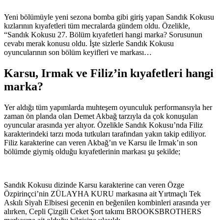
Yeni bölümüyle yeni sezona bomba gibi giriş yapan Sandık Kokusu
kızlarının kıyafetleri tüm mecralarda gündem oldu. Özelikle,
“Sandık Kokusu 27. Bölüm kıyafetleri hangi marka? Sorusunun
cevabı merak konusu oldu. İşte sizlerle Sandık Kokusu
oyuncularının son bölüm keyifleri ve markası…
Karsu, Irmak ve Filiz’in kıyafetleri hangi
marka?
Yer aldığı tüm yapımlarda muhteşem oyunculuk performansıyla her
zaman ön planda olan Demet Akbağ tarzıyla da çok konuşulan
oyuncular arasında yer alıyor. Özelikle Sandık Kokusu’nda Filiz
karakterindeki tarzı moda tutkuları tarafından yakın takip ediliyor.
Filiz karakterine can veren Akbağ’ın ve Karsu ile Irmak’ın son
bölümde giymiş olduğu kıyafetlerinin markası şu şekilde;
Sandık Kokusu dizinde Karsu karakterine can veren Özge
Özpirinçci’nin ZÜLAYHA KURU markasına ait Yırtmaçlı Tek
Askılı Siyah Elbisesi gecenin en beğenilen kombinleri arasında yer
alırken, Cepli Çizgili Ceket Şort takımı BROOKSBROTHERS