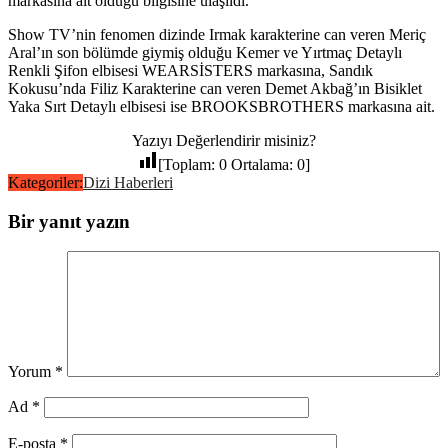
markasına ait olduğu bilgisine ulaşıldı.
Show TV’nin fenomen dizinde Irmak karakterine can veren Meriç
Aral’ın son bölümde giymiş olduğu Kemer ve Yırtmaç Detaylı
Renkli Şifon elbisesi WEARSİSTERS markasına, Sandık
Kokusu’nda Filiz Karakterine can veren Demet Akbağ’ın Bisiklet
Yaka Sırt Detaylı elbisesi ise BROOKSBROTHERS markasına ait.
Yazıyı Değerlendirir misiniz?
[Toplam:
0
Ortalama:
0
]
Kategoriler:
Dizi Haberleri
Bir yanıt yazın
Yorum
*
Ad
*
E-posta
*