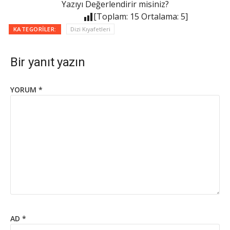
Yazıyı Değerlendirir misiniz?
[Toplam:
15
Ortalama:
5
]
KATEGORILER:
Dizi Kıyafetleri
Bir yanıt yazın
YORUM
*
AD
*