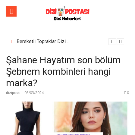
İçeriğe
atla
Bereketli Topraklar Dizisinin İlk Tanıtım Fragmanı Yayımlandı! Yeni dizi yakında Show TV’de başlıyor!
Şahane Hayatım son bölüm
Şebnem kombinleri hangi
marka?
dizipost
03/03/2024
0