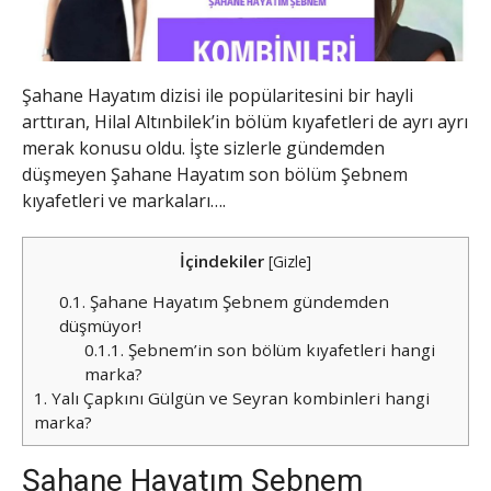
Şahane Hayatım dizisi ile popülaritesini bir hayli
arttıran, Hilal Altınbilek’in bölüm kıyafetleri de ayrı ayrı
merak konusu oldu. İşte sizlerle gündemden
düşmeyen Şahane Hayatım son bölüm Şebnem
kıyafetleri ve markaları….
İçindekiler
[
Gizle
]
0.1.
Şahane Hayatım Şebnem gündemden
düşmüyor!
0.1.1.
Şebnem’in son bölüm kıyafetleri hangi
marka?
1.
Yalı Çapkını Gülgün ve Seyran kombinleri hangi
marka?
Şahane Hayatım Şebnem