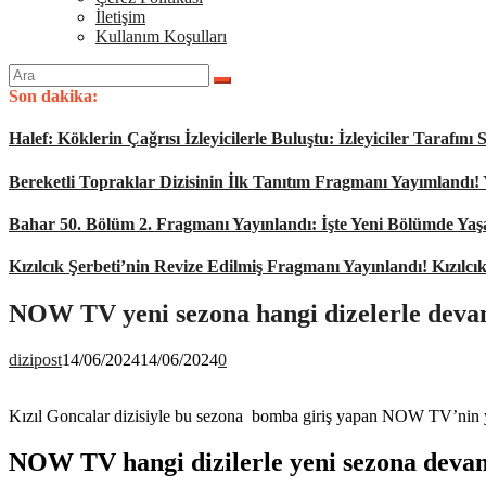
İletişim
Kullanım Koşulları
Arama
yap:
Son dakika:
Halef: Köklerin Çağrısı İzleyicilerle Buluştu: İzleyiciler Tarafı
Bereketli Topraklar Dizisinin İlk Tanıtım Fragmanı Yayımlandı!
Bahar 50. Bölüm 2. Fragmanı Yayınlandı: İşte Yeni Bölümde Ya
Kızılcık Şerbeti’nin Revize Edilmiş Fragmanı Yayınlandı! Kızılcı
NOW TV yeni sezona hangi dizelerle deva
dizipost
14/06/2024
14/06/2024
0
Kızıl Goncalar dizisiyle bu sezona bomba giriş yapan NOW TV’nin yeni
NOW TV hangi dizilerle yeni sezona deva