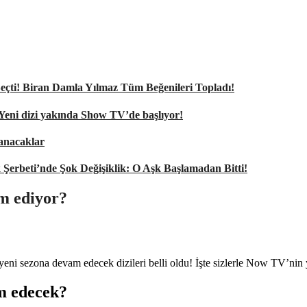
nı Seçti! Biran Damla Yılmaz Tüm Beğenileri Topladı!
 Yeni dizi yakında Show TV’de başlıyor!
şanacaklar
k Şerbeti’nde Şok Değişiklik: O Aşk Başlamadan Bitti!
m ediyor?
 sezona devam edecek dizileri belli oldu! İşte sizlerle Now TV’nin ye
m edecek?