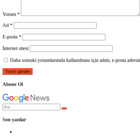
Yorum
*
Ad
*
E-posta
*
İnternet sitesi
Daha sonraki yorumlarımda kullanılması için adım, e-posta adresim
Abone Ol
Arama
yap:
Son yazılar