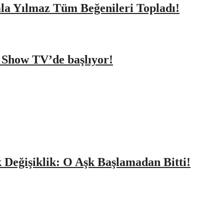
amla Yılmaz Tüm Beğenileri Topladı!
a Show TV’de başlıyor!
k Değişiklik: O Aşk Başlamadan Bitti!