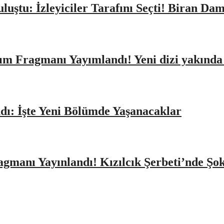
Buluştu: İzleyiciler Tarafını Seçti! Biran D
ıtım Fragmanı Yayımlandı! Yeni dizi yakınd
dı: İşte Yeni Bölümde Yaşanacaklar
agmanı Yayınlandı! Kızılcık Şerbeti’nde Şo