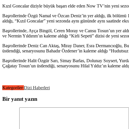
Kızıl Goncalar diziyle büyük başarı elde eden Now TV’nin yeni sezonda 
Başrollerinde Özgü Namal ve Özcan Deniz’in yer aldığı, ilk bölümü 
aldığı, “Kızıl Goncalar” yeni sezonda aynı gününde aynı saatinde ekr
Başrollerinde, Ayça Bingöl, Ceren Moray ve Cansu Tosun’un yer aldı
ve Nermin Yıldırım’ın kaleme aldığı “Kirli Sepeti” dizisi de yeni sezon
Başrollerinde Deniz Can Aktaş, Miray Daner, Esra Dermancıoğlu, Bu
üstlendiği, senaryosunu Bahadır Özdener’in kaleme aldığı “Hudutsuz 
Başrollerinde Halit Özgür Sarı, Simay Barlas, Dolunay Soysert, Yurd
Çağatay Tosun’un üstlendiği, senaryosunu Hilal Yıldız’ın kaleme aldığ
Kategoriler:
Dizi Haberleri
Bir yanıt yazın