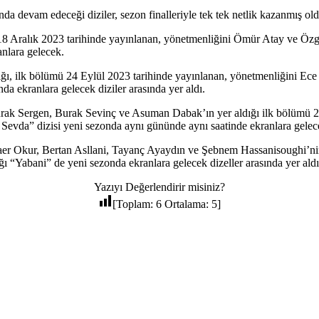
devam edeceği diziler, sezon finalleriyle tek tek netlik kazanmış oldu. 
18 Aralık 2023 tarihinde yayınlanan, yönetmenliğini Ömür Atay ve Özg
anlara gelecek.
ğı, ilk bölümü 24 Eylül 2023 tarihinde yayınlanan, yönetmenliğini Ec
da ekranlara gelecek diziler arasında yer aldı.
rak Sergen, Burak Sevinç ve Asuman Dabak’ın yer aldığı ilk bölümü 21
Sevda” dizisi yeni sezonda aynı gününde aynı saatinde ekranlara gelec
aer Okur, Bertan Asllani, Tayanç Ayaydın ve Şebnem Hassanisoughi’nin 
ı “Yabani” de yeni sezonda ekranlara gelecek dizeller arasında yer aldı
Yazıyı Değerlendirir misiniz?
[Toplam:
6
Ortalama:
5
]