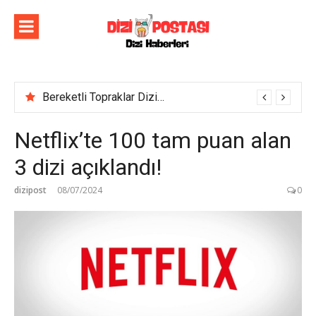
İçeriğe
atla
Bereketli Topraklar Dizisinin İlk Tanıtım Fragmanı Yayımlandı! Yeni dizi yakında Show TV’de başlıyor!
Netflix’te 100 tam puan alan
3 dizi açıklandı!
dizipost
08/07/2024
0