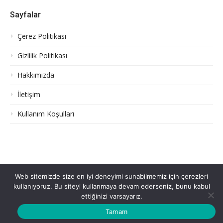
Sayfalar
Çerez Politikası
Gizlilik Politikası
Hakkımızda
İletişim
Kullanım Koşulları
Web sitemizde size en iyi deneyimi sunabilmemiz için çerezleri
Hakkımızda
Gizlilik Politikası
Çerez Politikası
kullanıyoruz. Bu siteyi kullanmaya devam ederseniz, bunu kabul
İletişim
Kullanım Koşulları
ettiğinizi varsayarız.
Telif hakkı © 2026 Dizi Postası
–
FameThemes
tarafından
hazırlanan Glob teması
Tamam