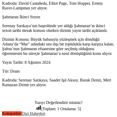
Kadroda: David Castañeda, Elliot Page, Tom Hopper, Emmy
Raver-Lampman yer alıyor.
Şahmaran İkinci Sezon
Serenay Sarıkaya’nın başrolünde yer aldığı Şahmaran’ın ikinci
sezon tarihi merak konusu olurken dizinin yayın tarihi açıklandı.
Dizinin Konusu: Büyük babasıyla yüzleşmek için döndüğü
Adana’da “Mar” adındaki sıra dışı bir toplulukla karşı karşıya kalan,
Şahsu’nun Şahmaran efsanesine göre seçilmiş olduğunu
öğrenmesini bu süreçte Şahmaran’a nasıl dönüştüğünü konu alıyor.
Yayın Tarihi: 8 Ağustos 2024
Tür: Dram
Kadroda: Serenay Sarıkaya, Saadet Işıl Aksoy, Burak Deniz, Mert
Ramazan Demir yer alıyor.
Yazıyı Değerlendirir misiniz?
[Toplam:
1
Ortalama:
5
]
Kategoriler:
Dizi Haberleri