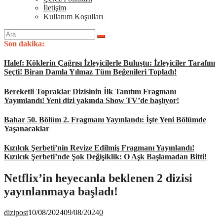
İletişim
Kullanım Koşulları
Arama
yap:
Son dakika:
Halef: Köklerin Çağrısı İzleyicilerle Buluştu: İzleyiciler Tarafını
Seçti! Biran Damla Yılmaz Tüm Beğenileri Topladı!
Bereketli Topraklar Dizisinin İlk Tanıtım Fragmanı
Yayımlandı! Yeni dizi yakında Show TV’de başlıyor!
Bahar 50. Bölüm 2. Fragmanı Yayınlandı: İşte Yeni Bölümde
Yaşanacaklar
Kızılcık Şerbeti’nin Revize Edilmiş Fragmanı Yayınlandı!
Kızılcık Şerbeti’nde Şok Değişiklik: O Aşk Başlamadan Bitti!
Netflix’in heyecanla beklenen 2 dizisi
yayınlanmaya başladı!
dizipost
10/08/2024
09/08/2024
0