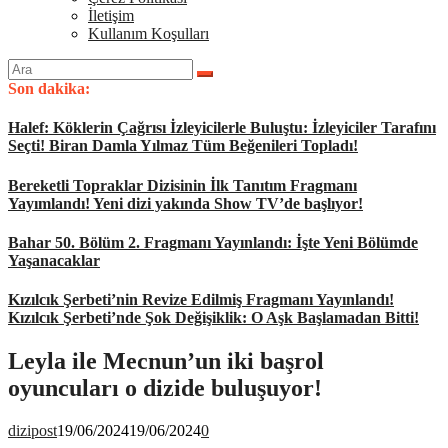
İletişim
Kullanım Koşulları
Arama
yap:
Son dakika:
Halef: Köklerin Çağrısı İzleyicilerle Buluştu: İzleyiciler Tarafını
Seçti! Biran Damla Yılmaz Tüm Beğenileri Topladı!
Bereketli Topraklar Dizisinin İlk Tanıtım Fragmanı
Yayımlandı! Yeni dizi yakında Show TV’de başlıyor!
Bahar 50. Bölüm 2. Fragmanı Yayınlandı: İşte Yeni Bölümde
Yaşanacaklar
Kızılcık Şerbeti’nin Revize Edilmiş Fragmanı Yayınlandı!
Kızılcık Şerbeti’nde Şok Değişiklik: O Aşk Başlamadan Bitti!
Leyla ile Mecnun’un iki başrol
oyuncuları o dizide buluşuyor!
dizipost
19/06/2024
19/06/2024
0