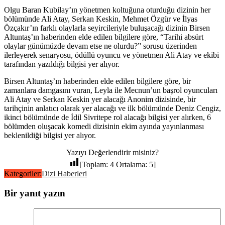
Olgu Baran Kubilay’ın yönetmen koltuğuna oturduğu dizinin her
bölümünde Ali Atay, Serkan Keskin, Mehmet Özgür ve İlyas
Özçakır’ın farklı olaylarla seyircileriyle buluşacağı dizinin Birsen
Altuntaş’ın haberinden elde edilen bilgilere göre, “Tarihi absürt
olaylar günümüzde devam etse ne olurdu?” sorusu üzerinden
ilerleyerek senaryosu, ödüllü oyuncu ve yönetmen Ali Atay ve ekibi
tarafından yazıldığı bilgisi yer alıyor.
Birsen Altuntaş’ın haberinden elde edilen bilgilere göre, bir
zamanlara damgasını vuran, Leyla ile Mecnun’un başrol oyuncuları
Ali Atay ve Serkan Keskin yer alacağı Anonim dizisinde, bir
tarihçinin anlatıcı olarak yer alacağı ve ilk bölümünde Deniz Cengiz,
ikinci bölümünde de İdil Sivritepe rol alacağı bilgisi yer alırken, 6
bölümden oluşacak komedi dizisinin ekim ayında yayınlanması
beklenildiği bilgisi yer alıyor.
Yazıyı Değerlendirir misiniz?
[Toplam:
4
Ortalama:
5
]
Kategoriler:
Dizi Haberleri
Bir yanıt yazın