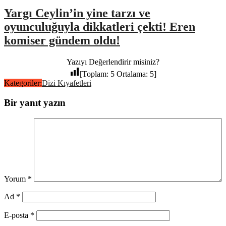
Yargı Ceylin’in yine tarzı ve
oyunculuğuyla dikkatleri çekti! Eren
komiser gündem oldu!
Yazıyı Değerlendirir misiniz?
[Toplam:
5
Ortalama:
5
]
Kategoriler:
Dizi Kıyafetleri
Bir yanıt yazın
Yorum
*
Ad
*
E-posta
*