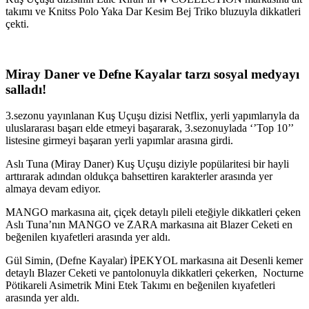
takımı ve Knitss Polo Yaka Dar Kesim Bej Triko bluzuyla dikkatleri
çekti.
Miray Daner ve Defne Kayalar tarzı sosyal medyayı
salladı!
3.sezonu yayınlanan Kuş Uçuşu dizisi Netflix, yerli yapımlarıyla da
uluslararası başarı elde etmeyi başararak, 3.sezonuylada ‘’Top 10’’
listesine girmeyi başaran yerli yapımlar arasına girdi.
Aslı Tuna (Miray Daner) Kuş Uçuşu diziyle popülaritesi bir hayli
arttırarak adından oldukça bahsettiren karakterler arasında yer
almaya devam ediyor.
MANGO markasına ait, çiçek detaylı pileli eteğiyle dikkatleri çeken
Aslı Tuna’nın MANGO ve ZARA markasına ait Blazer Ceketi en
beğenilen kıyafetleri arasında yer aldı.
Gül Simin, (Defne Kayalar) İPEKYOL markasına ait Desenli kemer
detaylı Blazer Ceketi ve pantolonuyla dikkatleri çekerken, Nocturne
Pötikareli Asimetrik Mini Etek Takımı en beğenilen kıyafetleri
arasında yer aldı.