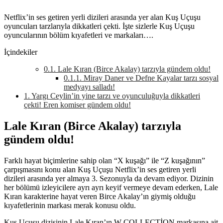
Netflix’in ses getiren yerli dizileri arasında yer alan Kuş Uçuşu
oyuncuları tarzlarıyla dikkatleri çekti. İşte sizlerle Kuş Uçuşu
oyuncularının bölüm kıyafetleri ve markaları….
İçindekiler
0.1.
Lale Kıran (Birce Akalay) tarzıyla gündem oldu!
0.1.1.
Miray Daner ve Defne Kayalar tarzı sosyal
medyayı salladı!
1.
Yargı Ceylin’in yine tarzı ve oyunculuğuyla dikkatleri
çekti! Eren komiser gündem oldu!
Lale Kıran (Birce Akalay) tarzıyla
gündem oldu!
Farklı hayat biçimlerine sahip olan “X kuşağı” ile “Z kuşağının”
çarpışmasını konu alan Kuş Uçuşu Netflix’in ses getiren yerli
dizileri arasında yer almaya 3. Sezonuyla da devam ediyor. Dizinin
her bölümü izleyicilere ayrı ayrı keyif vermeye devam ederken, Lale
Kıran karakterine hayat veren Birce Akalay’ın giymiş olduğu
kıyafetlerinin markası merak konusu oldu.
Kuş Uçuşu dizisinin Lale Kıran’ın W COLLECTİON markasına ait