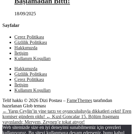
Başlamadan Bitti!
18/09/2025
Sayfalar
Çerez Politikası
Gizlilik Politikası
Hakkımızda
İletişim
Kullanım Koşulları
Hakkımızda
Gizlilik Politikası
Çerez Politikası
İletişim
Kullanım Koşulları
Telif hakkı © 2026 Dizi Postası
–
FameThemes
tarafından
hazırlanan Glob teması
← Yargı Ceylin’in yine tarzı ve oyunculuğuyla dikkatleri çekti! Eren
komiser gündem oldu!
← Kızıl Goncalar 15. Bölüm fragmanı
yayınlandı; Meryem, Zeynep’e tokat atıyor!
Web sitemizde size en iyi deneyimi sunabilmemiz için çerezleri
kullanıyoruz. Bu siteyi kullanmaya devam ederseniz, bunu kabul