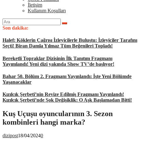
İletişim
Kullanım Koşulları
Arama
yap:
Son dakika:
Halef: Köklerin Çağrısı İzleyicilerle Buluştu: İzleyiciler Tarafını
Seçti! Biran Damla Yılmaz Tüm Beğenileri Topladı!
Bereketli Topraklar Dizisinin İlk Tanıtım Fragmanı
Yayımlandı! Yeni dizi yakında Show TV’de başlıyor!
Bahar 50. Bölüm 2. Fragmanı Yayınlandı: İşte Yeni Bölümde
Yaşanacaklar
Kızılcık Şerbeti’nin Revize Edilmiş Fragmanı Yayınlandı!
Kızılcık Şerbeti’nde Şok Değişiklik: O Aşk Başlamadan Bitti!
Kuş Uçuşu oyuncularının 3. Sezon
kombinleri hangi marka?
dizipost
18/04/2024
0