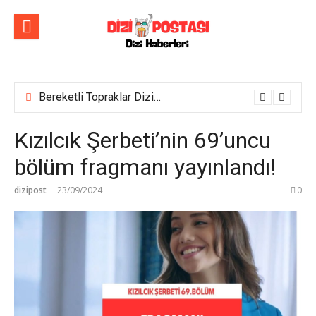
İçeriğe
atla
Bereketli Topraklar Dizisinin İlk Tanıtım Fragmanı Yayımlandı! Yeni dizi yakında Show TV’de başlıyor!
Kızılcık Şerbeti’nin 69’uncu
bölüm fragmanı yayınlandı!
dizipost
23/09/2024
0