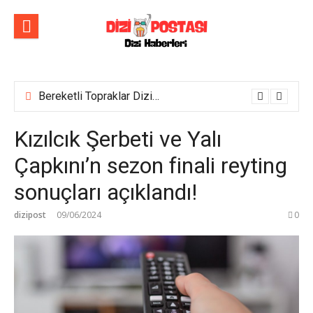
İçeriğe
atla
Bereketli Topraklar Dizisinin İlk Tanıtım Fragmanı Yayımlandı! Yeni dizi yakında Show TV’de başlıyor!
Kızılcık Şerbeti ve Yalı
Çapkını’n sezon finali reyting
sonuçları açıklandı!
dizipost
09/06/2024
0