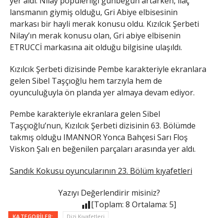
yer aldı. Nilay popülerliği günbegün artarken, ilaç
lansmanın giymiş olduğu, Gri Abiye elbisesinin
markası bir hayli merak konusu oldu. Kızılcık Şerbeti
Nilay’ın merak konusu olan, Gri abiye elbisenin
ETRUCCİ markasına ait olduğu bilgisine ulaşıldı.
Kızılcık Şerbeti dizisinde Pembe karakteriyle ekranlara
gelen Sibel Taşçıoğlu hem tarzıyla hem de
oyunculuğuyla ön planda yer almaya devam ediyor.
Pembe karakteriyle ekranlara gelen Sibel
Taşçıoğlu’nun, Kızılcık Şerbeti dizisinin 63. Bölümde
takmış olduğu IMANNOR Yonca Bahçesi Sarı Floş
Viskon Şalı en beğenilen parçaları arasında yer aldı.
Sandık Kokusu oyuncularının 23. Bölüm kıyafetleri
Yazıyı Değerlendirir misiniz?
[Toplam:
8
Ortalama:
5
]
KATEGORILER:
Dizi Kıyafetleri