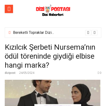
İçeriğe
atla
Bereketli Topraklar Dizisinin İlk Tanıtım Fragmanı Yayımlandı! Yeni dizi yakında Show TV’de başlıyor!
Kızılcık Şerbeti Nursema’nın
ödül töreninde giydiği elbise
hangi marka?
dizipost
24/05/2024
0