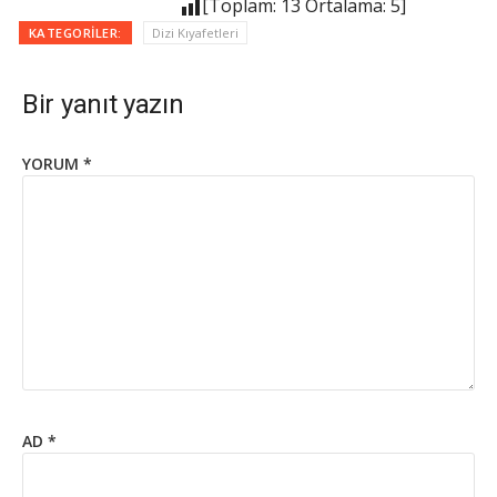
[Toplam:
13
Ortalama:
5
]
KATEGORILER:
Dizi Kıyafetleri
Bir yanıt yazın
YORUM
*
AD
*