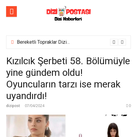
İçeriğe
atla
Bereketli Topraklar Dizisinin İlk Tanıtım Fragmanı Yayımlandı! Yeni dizi yakında Show TV’de başlıyor!
Kızılcık Şerbeti 58. Bölümüyle
yine gündem oldu!
Oyuncuların tarzı ise merak
uyandırdı!
dizipost
07/04/2024
0