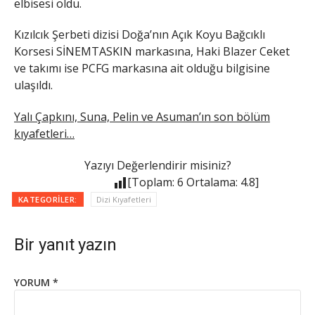
elbisesi oldu.
Kızılcık Şerbeti dizisi Doğa’nın Açık Koyu Bağcıklı
Korsesi SİNEMTASKIN markasına, Haki Blazer Ceket
ve takımı ise PCFG markasına ait olduğu bilgisine
ulaşıldı.
Yalı Çapkını, Suna, Pelin ve Asuman’ın son bölüm
kıyafetleri…
Yazıyı Değerlendirir misiniz?
[Toplam:
6
Ortalama:
4.8
]
KATEGORILER:
Dizi Kıyafetleri
Bir yanıt yazın
YORUM
*