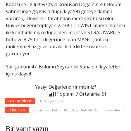
Kocası ile ilgili Beyza’yla konuşan Doğa’nın 40. Bölüm
sahnesinde giymiş olduğu kıyafeti geceye damga
vurarak, izleyicileri tarafından merak konusu oldu.
Büyük beğeni toplayan 2.239 TL TWIST marka elbisesi
ile kombinlemiş olduğu, deri mont ve STRADIVARIUS
botu ve 8.750 TL değerinde olan MANC çantası
mükemmel fiziği ve aurası ile birlikte kusursuz
görünüyor.
Yalı çapkını 47. Bölümü Seyran ve Suna’nın kıyafetleri
için tıklayın!
Yazıyı Değerlendirir misiniz?
[Toplam:
7
Ortalama:
5
]
KATEGORILER:
Dizi Kıyafetleri
ETIKETLER:
kızılcık şerbeti
Kızılcık Şerbeti 40. Bölüm kıyafetler
Bir yanıt yazın