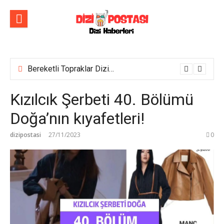
İçeriğe
atla
Bereketli Topraklar Dizisinin İlk Tanıtım Fragmanı Yayımlandı! Yeni dizi yakında Show TV’de başlıyor!
Kızılcık Şerbeti 40. Bölümü
Doğa’nın kıyafetleri!
dizipostasi
27/11/2023
0