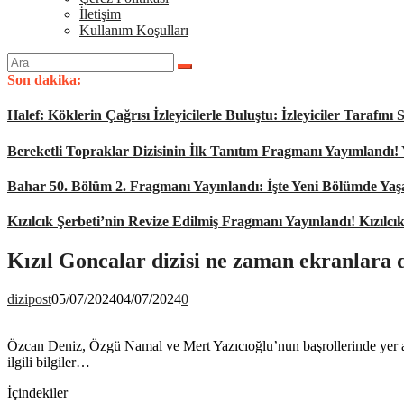
İletişim
Kullanım Koşulları
Arama
yap:
Son dakika:
Halef: Köklerin Çağrısı İzleyicilerle Buluştu: İzleyiciler Tarafı
Bereketli Topraklar Dizisinin İlk Tanıtım Fragmanı Yayımlandı!
Bahar 50. Bölüm 2. Fragmanı Yayınlandı: İşte Yeni Bölümde Ya
Kızılcık Şerbeti’nin Revize Edilmiş Fragmanı Yayınlandı! Kızılcı
Kızıl Goncalar dizisi ne zaman ekranlara
dizipost
05/07/2024
04/07/2024
0
Özcan Deniz, Özgü Namal ve Mert Yazıcıoğlu’nun başrollerinde yer aldığı
ilgili bilgiler…
İçindekiler