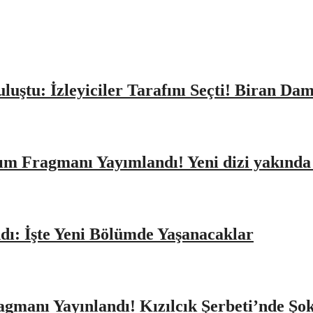
Buluştu: İzleyiciler Tarafını Seçti! Biran D
ıtım Fragmanı Yayımlandı! Yeni dizi yakınd
dı: İşte Yeni Bölümde Yaşanacaklar
agmanı Yayınlandı! Kızılcık Şerbeti’nde Şo