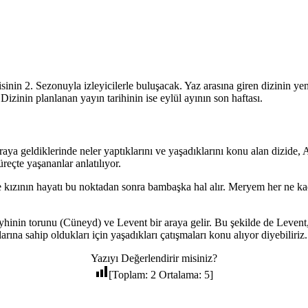
inin 2. Sezonuyla izleyicilerle buluşacak. Yaz arasına giren dizinin yen
. Dizinin planlanan yayın tarihinin ise eylül ayının son haftası.
araya geldiklerinde neler yaptıklarını ve yaşadıklarını konu alan dizide, 
reçte yaşananlar anlatılıyor.
 kızının hayatı bu noktadan sonra bambaşka hal alır. Meryem her ne kad
 şeyhinin torunu (Cüneyd) ve Levent bir araya gelir. Bu şekilde de Levent
arına sahip oldukları için yaşadıkları çatışmaları konu alıyor diyebiliriz.
Yazıyı Değerlendirir misiniz?
[Toplam:
2
Ortalama:
5
]