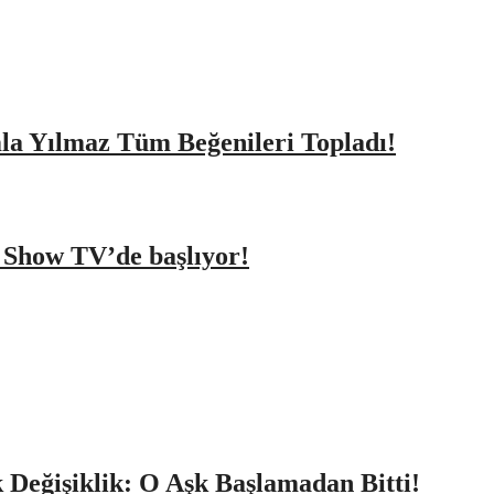
amla Yılmaz Tüm Beğenileri Topladı!
a Show TV’de başlıyor!
k Değişiklik: O Aşk Başlamadan Bitti!