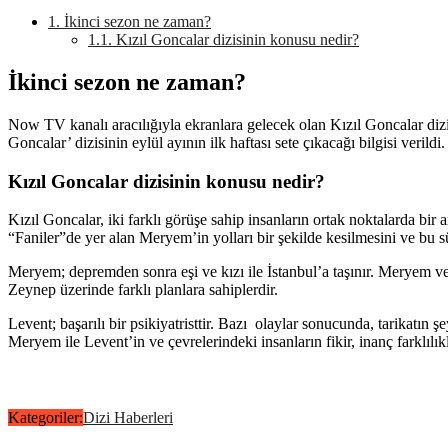
1.
İkinci sezon ne zaman?
1.1.
Kızıl Goncalar dizisinin konusu nedir?
İkinci sezon ne zaman?
Now TV kanalı aracılığıyla ekranlara gelecek olan Kızıl Goncalar dizis
Goncalar’ dizisinin eylül ayının ilk haftası sete çıkacağı bilgisi verildi
Kızıl Goncalar dizisinin konusu nedir?
Kızıl Goncalar, iki farklı görüşe sahip insanların ortak noktalarda bir 
“Faniler”de yer alan Meryem’in yolları bir şekilde kesilmesini ve bu sü
Meryem; depremden sonra eşi ve kızı ile İstanbul’a taşınır. Meryem ve
Zeynep üzerinde farklı planlara sahiplerdir.
Levent; başarılı bir psikiyatristtir. Bazı olaylar sonucunda, tarikatın
Meryem ile Levent’in ve çevrelerindeki insanların fikir, inanç farklılıkl
Kategoriler:
Dizi Haberleri