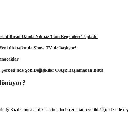
nı Seçti! Biran Damla Yılmaz Tüm Beğenileri Topladı!
 Yeni dizi yakında Show TV’de başlıyor!
şanacaklar
k Şerbeti’nde Şok Değişiklik: O Aşk Başlamadan Bitti!
 dönüyor?
 Kızıl Goncalar dizisi için ikinci sezon tarih verildi! İşte sizlerle re