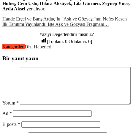
Hubeş, Cem Uslu, Dilara Aksüyek, Lila Gürmen, Zeynep Yüce,
Ayda Aksel
yer alıyor.
Hande Erçel ve Barış Arduç’lu “Aşk ve Gözyaşı”nın Nefes Kesen
İlk Tanıtımı Yayınlandı! İşte Aşk ve Gözyaşı Fragmanı…
Yazıyı Değerlendirir misiniz?
[Toplam:
0
Ortalama:
0
]
Kategoriler:
Dizi Haberleri
Bir yanıt yazın
Yorum
*
Ad
*
E-posta
*