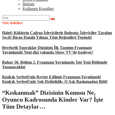
İletişim
Kullanım Koşulları
Arama
yap:
Son dakika:
Halef: Köklerin Çağrısı İzleyicilerle Buluştu: İzleyiciler Tarafını
Seçti! Biran Damla Yılmaz Tüm Beğenileri Topladı!
Bereketli Topraklar Dizisinin İlk Tanıtım Fragmanı
Yayımlandı! Yeni dizi yakında Show TV’de başlıyor!
Bahar 50. Bölüm 2. Fragmanı Yayınlandı: İşte Yeni Bölümde
Yaşanacaklar
Kızılcık Şerbeti’nin Revize Edilmiş Fragmanı Yayınlandı!
Kızılcık Şerbeti’nde Şok Değişiklik: O Aşk Başlamadan Bitti!
“Kıskanmak” Dizisinin Konusu Ne,
Oyuncu Kadrosunda Kimler Var? İşte
Tüm Detaylar…