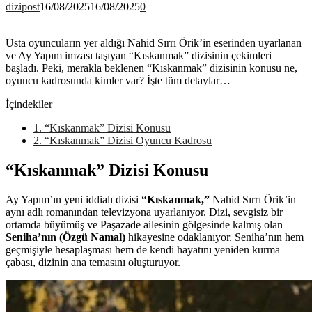
dizipost
16/08/2025
16/08/2025
0
Usta oyuncuların yer aldığı Nahid Sırrı Örik’in eserinden uyarlanan
ve Ay Yapım imzası taşıyan “Kıskanmak” dizisinin çekimleri
başladı. Peki, merakla beklenen “Kıskanmak” dizisinin konusu ne,
oyuncu kadrosunda kimler var? İşte tüm detaylar…
İçindekiler
1.
“Kıskanmak” Dizisi Konusu
2.
“Kıskanmak” Dizisi Oyuncu Kadrosu
“Kıskanmak” Dizisi Konusu
Ay Yapım’ın yeni iddialı dizisi
“Kıskanmak,”
Nahid Sırrı Örik’in
aynı adlı romanından televizyona uyarlanıyor. Dizi, sevgisiz bir
ortamda büyümüş ve Paşazade ailesinin gölgesinde kalmış olan
Seniha’nın (Özgü Namal)
hikayesine odaklanıyor. Seniha’nın hem
geçmişiyle hesaplaşması hem de kendi hayatını yeniden kurma
çabası, dizinin ana temasını oluşturuyor.