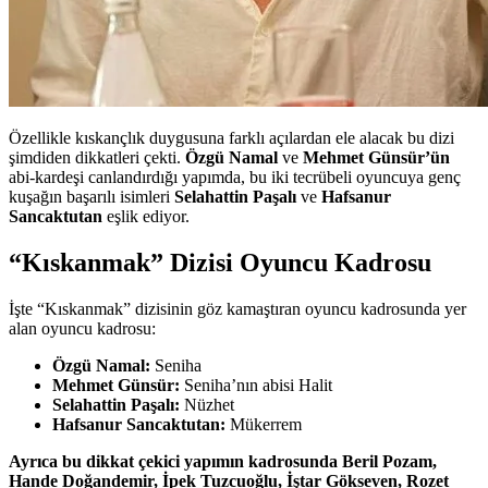
Özellikle kıskançlık duygusuna farklı açılardan ele alacak bu dizi
şimdiden dikkatleri çekti.
Özgü Namal
ve
Mehmet Günsür’ün
abi-kardeşi canlandırdığı yapımda, bu iki tecrübeli oyuncuya genç
kuşağın başarılı isimleri
Selahattin Paşalı
ve
Hafsanur
Sancaktutan
eşlik ediyor.
“Kıskanmak” Dizisi Oyuncu Kadrosu
İşte “Kıskanmak” dizisinin göz kamaştıran oyuncu kadrosunda yer
alan oyuncu kadrosu:
Özgü Namal:
Seniha
Mehmet Günsür:
Seniha’nın abisi Halit
Selahattin Paşalı:
Nüzhet
Hafsanur Sancaktutan:
Mükerrem
Ayrıca bu dikkat çekici yapımın kadrosunda Beril Pozam,
Hande Doğandemir, İpek Tuzcuoğlu, İştar Gökseven, Rozet