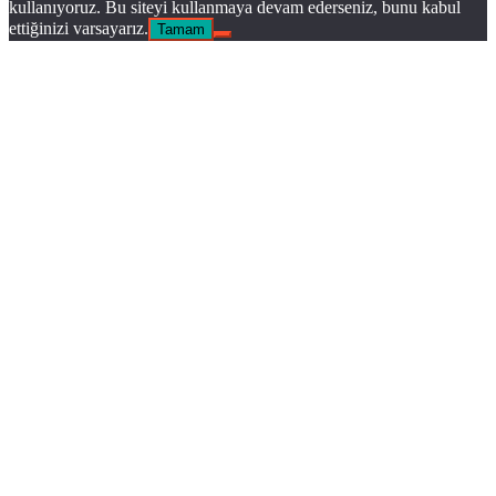
kullanıyoruz. Bu siteyi kullanmaya devam ederseniz, bunu kabul
ettiğinizi varsayarız.
Tamam