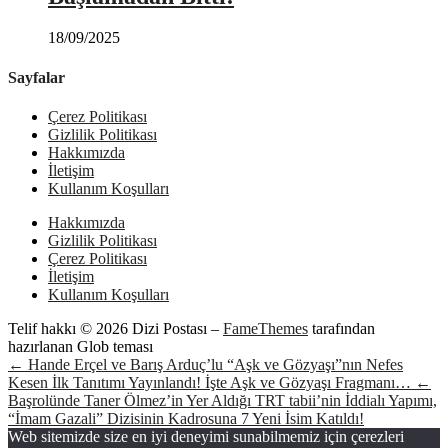
18/09/2025
Sayfalar
Çerez Politikası
Gizlilik Politikası
Hakkımızda
İletişim
Kullanım Koşulları
Hakkımızda
Gizlilik Politikası
Çerez Politikası
İletişim
Kullanım Koşulları
Telif hakkı © 2026 Dizi Postası
–
FameThemes
tarafından
hazırlanan Glob teması
← Hande Erçel ve Barış Arduç’lu “Aşk ve Gözyaşı”nın Nefes
Kesen İlk Tanıtımı Yayınlandı! İşte Aşk ve Gözyaşı Fragmanı…
←
Başrolünde Taner Ölmez’in Yer Aldığı TRT tabii’nin İddialı Yapımı,
“İmam Gazali” Dizisinin Kadrosuna 7 Yeni İsim Katıldı!
Web sitemizde size en iyi deneyimi sunabilmemiz için çerezleri