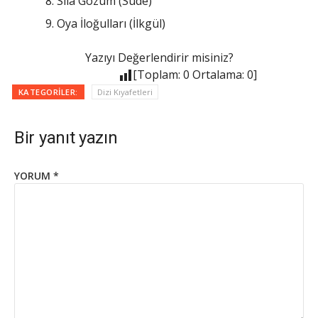
Sıla Gözüm (Sude)
Oya İloğulları (İlkgül)
Yazıyı Değerlendirir misiniz?
[Toplam:
0
Ortalama:
0
]
KATEGORILER:
Dizi Kıyafetleri
Bir yanıt yazın
YORUM
*