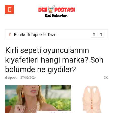
İçeriğe
atla
Bereketli Topraklar Dizisinin İlk Tanıtım Fragmanı Yayımlandı! Yeni dizi yakında Show TV’de başlıyor!
Kirli sepeti oyuncularının
kıyafetleri hangi marka? Son
bölümde ne giydiler?
dizipost
27/09/2024
0