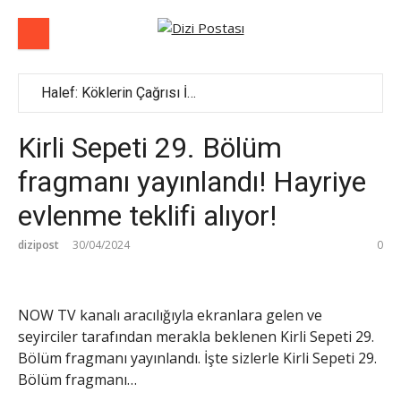
İçeriğe
atla
Halef: Köklerin Çağrısı İzleyicilerle Buluştu: İzleyiciler Tarafını Seçti! Biran Damla Yılmaz Tüm Beğenileri Topladı!
Bereketli Topraklar Dizisinin İlk Tanıtım Fragmanı Yayımlandı! Yeni dizi yakında Show TV’de başlıyor!
Bahar 50. Bölüm 2. Fragmanı Yayınlandı: İşte Yeni Bölümde Yaşanacaklar
Kirli Sepeti 29. Bölüm
Kızılcık Şerbeti’nin Revize Edilmiş Fragmanı Yayınlandı! Kızılcık Şerbeti’nde Şok Değişiklik: O Aşk Başlamadan Bitti!
fragmanı yayınlandı! Hayriye
evlenme teklifi alıyor!
dizipost
30/04/2024
0
NOW TV kanalı aracılığıyla ekranlara gelen ve
seyirciler tarafından merakla beklenen Kirli Sepeti 29.
Bölüm fragmanı yayınlandı. İşte sizlerle Kirli Sepeti 29.
Bölüm fragmanı…