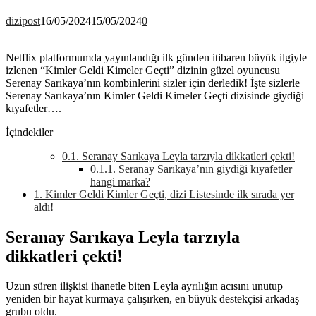
dizipost
16/05/2024
15/05/2024
0
Netflix platformumda yayınlandığı ilk günden itibaren büyük ilgiyle
izlenen “Kimler Geldi Kimeler Geçti” dizinin güzel oyuncusu
Serenay Sarıkaya’nın kombinlerini sizler için derledik! İşte sizlerle
Serenay Sarıkaya’nın Kimler Geldi Kimeler Geçti dizisinde giydiği
kıyafetler….
İçindekiler
0.1.
Seranay Sarıkaya Leyla tarzıyla dikkatleri çekti!
0.1.1.
Seranay Sarıkaya’nın giydiği kıyafetler
hangi marka?
1.
Kimler Geldi Kimler Geçti, dizi Listesinde ilk sırada yer
aldı!
Seranay Sarıkaya Leyla tarzıyla
dikkatleri çekti!
Uzun süren ilişkisi ihanetle biten Leyla ayrılığın acısını unutup
yeniden bir hayat kurmaya çalışırken, en büyük destekçisi arkadaş
grubu oldu.