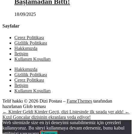
Başlamadan Bitti!
18/09/2025
Sayfalar
Çerez Politikası
Gizlilik Politikası
Hakkımızda
İletişim
Kullanım Koşulları
Hakkımızda
Gizlilik Politikası
Çerez Politikası
İletişim
Kullanım Koşulları
Telif hakkı © 2026 Dizi Postası
–
FameThemes
tarafından
hazırlanan Glob teması
← Kimler Geldi Kimler Geçti, dizi Listesinde ilk sırada yer aldı!
←
Kızıl Goncalar dizisinin ekranlara veda ediyor!
Web sitemizde size en iyi deneyimi sunabilmemiz için çerezleri
kullanıyoruz. Bu siteyi kullanmaya devam ederseniz, bunu kabul
ettiğinizi varsayarız.
Tamam