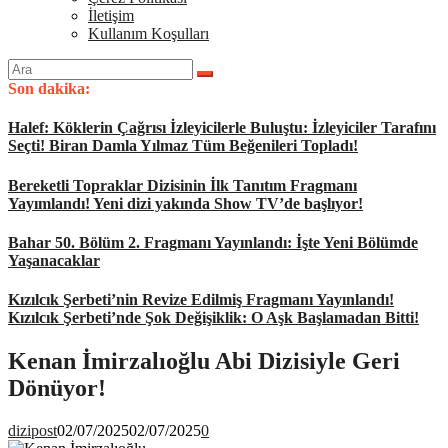
İletişim
Kullanım Koşulları
Arama
yap:
Son dakika:
Halef: Köklerin Çağrısı İzleyicilerle Buluştu: İzleyiciler Tarafını
Seçti! Biran Damla Yılmaz Tüm Beğenileri Topladı!
Bereketli Topraklar Dizisinin İlk Tanıtım Fragmanı
Yayımlandı! Yeni dizi yakında Show TV’de başlıyor!
Bahar 50. Bölüm 2. Fragmanı Yayınlandı: İşte Yeni Bölümde
Yaşanacaklar
Kızılcık Şerbeti’nin Revize Edilmiş Fragmanı Yayınlandı!
Kızılcık Şerbeti’nde Şok Değişiklik: O Aşk Başlamadan Bitti!
Kenan İmirzalıoğlu Abi Dizisiyle Geri
Dönüyor!
dizipost
02/07/2025
02/07/2025
0