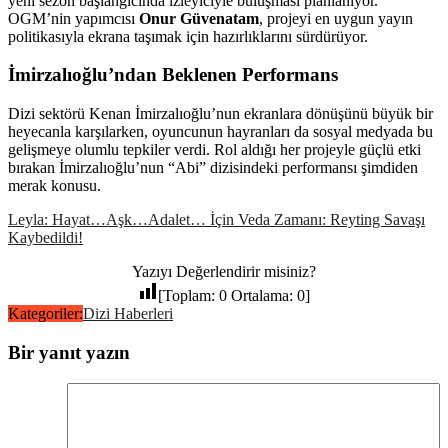
yeni sezon başlangıcında izleyiciyle buluşması planlanıyor.
OGM’nin yapımcısı
Onur Güvenatam
, projeyi en uygun yayın
politikasıyla ekrana taşımak için hazırlıklarını sürdürüyor.
İmirzalıoğlu’ndan Beklenen Performans
Dizi sektörü Kenan İmirzalıoğlu’nun ekranlara dönüşünü büyük bir
heyecanla karşılarken, oyuncunun hayranları da sosyal medyada bu
gelişmeye olumlu tepkiler verdi. Rol aldığı her projeyle güçlü etki
bırakan İmirzalıoğlu’nun “Abi” dizisindeki performansı şimdiden
merak konusu.
Leyla: Hayat…Aşk…Adalet… İçin Veda Zamanı: Reyting Savaşı
Kaybedildi!
Yazıyı Değerlendirir misiniz?
[Toplam:
0
Ortalama:
0
]
Kategoriler:
Dizi Haberleri
Bir yanıt yazın