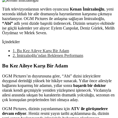
Türk televizyonlarının sevilen oyuncusu
Kenan İmirzalıoğlu
, yeni
sezonda iddialı bir aile dramasıyla hayranlarının karşısına çıkmaya
hazırlanıyor. OGM Pictures ile anlaşma sağlayan İmirzalıoğlu,
“Abi”
adlı yeni dizide başrolü üstlenecek. Dizinin senaryo ekibinde
ise güçlü kalemler yer alıyor: Eylem Canpolat, Deniz Gürlek, Melih
Özyılmaz ve Melek Seven.
İçindekiler
1.
Bu Kez Aileye Karşı Bir Adam
2.
İmirzalıoğlu’ndan Beklenen Performans
Bu Kez Aileye Karşı Bir Adam
OGM Pictures’ın duyurusuna göre, “Abi” dizisi izleyicilere
duygusal derinliği yüksek bir hikâye sunacak. Yıllar önce ailesiyle
bağlarını koparmış bir adamın, yıllar sonra
başarılı bir doktor
olarak kendi geçmişiyle yeniden yüzleşmesi işlenecek. Vicdanıyla
ailesi arasında sıkışan bu karakterin dramatik yolculuğu, sezonun en
çok konuşulan projelerinden biri olmaya aday.
OGM Pictures, dizinin yayınlanması için
ATV ile görüşmelere
devam ediyor
. Henüz resmi yayın tarihi açıklanmasa da, dizinin