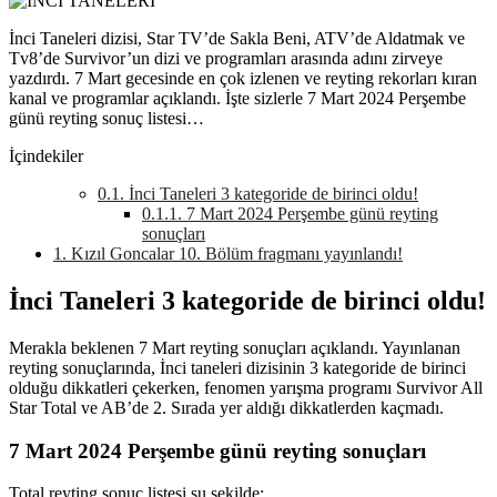
İnci Taneleri dizisi, Star TV’de Sakla Beni, ATV’de Aldatmak ve
Tv8’de Survivor’un dizi ve programları arasında adını zirveye
yazdırdı. 7 Mart gecesinde en çok izlenen ve reyting rekorları kıran
kanal ve programlar açıklandı. İşte sizlerle 7 Mart 2024 Perşembe
günü reyting sonuç listesi…
İçindekiler
0.1.
İnci Taneleri 3 kategoride de birinci oldu!
0.1.1.
7 Mart 2024 Perşembe günü reyting
sonuçları
1.
Kızıl Goncalar 10. Bölüm fragmanı yayınlandı!
İnci Taneleri 3 kategoride de birinci oldu!
Merakla beklenen 7 Mart reyting sonuçları açıklandı. Yayınlanan
reyting sonuçlarında, İnci taneleri dizisinin 3 kategoride de birinci
olduğu dikkatleri çekerken, fenomen yarışma programı Survivor All
Star Total ve AB’de 2. Sırada yer aldığı dikkatlerden kaçmadı.
7 Mart 2024 Perşembe günü reyting sonuçları
Total reyting sonuç listesi şu şekilde;