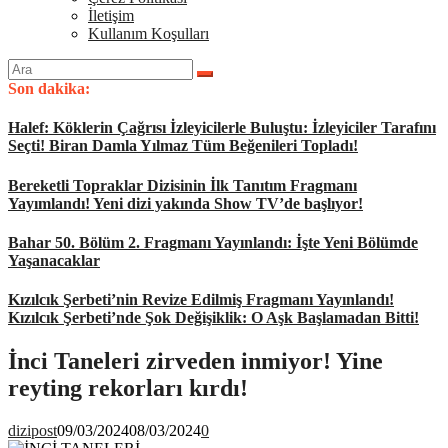
İletişim
Kullanım Koşulları
Arama
yap:
Son dakika:
Halef: Köklerin Çağrısı İzleyicilerle Buluştu: İzleyiciler Tarafını
Seçti! Biran Damla Yılmaz Tüm Beğenileri Topladı!
Bereketli Topraklar Dizisinin İlk Tanıtım Fragmanı
Yayımlandı! Yeni dizi yakında Show TV’de başlıyor!
Bahar 50. Bölüm 2. Fragmanı Yayınlandı: İşte Yeni Bölümde
Yaşanacaklar
Kızılcık Şerbeti’nin Revize Edilmiş Fragmanı Yayınlandı!
Kızılcık Şerbeti’nde Şok Değişiklik: O Aşk Başlamadan Bitti!
İnci Taneleri zirveden inmiyor! Yine
reyting rekorları kırdı!
dizipost
09/03/2024
08/03/2024
0