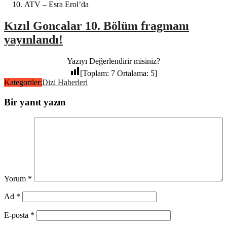
ATV – Esra Erol’da
Kızıl Goncalar 10. Bölüm fragmanı
yayınlandı!
Yazıyı Değerlendirir misiniz?
[Toplam:
7
Ortalama:
5
]
Kategoriler:
Dizi Haberleri
Bir yanıt yazın
Yorum
*
Ad
*
E-posta
*