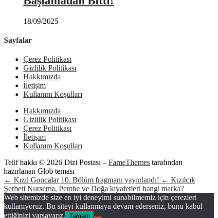
Başlamadan Bitti!
18/09/2025
Sayfalar
Çerez Politikası
Gizlilik Politikası
Hakkımızda
İletişim
Kullanım Koşulları
Hakkımızda
Gizlilik Politikası
Çerez Politikası
İletişim
Kullanım Koşulları
Telif hakkı © 2026 Dizi Postası
–
FameThemes
tarafından
hazırlanan Glob teması
← Kızıl Goncalar 10. Bölüm fragmanı yayınlandı!
← Kızılcık
Şerbeti Nursema, Pembe ve Doğa kıyafetleri hangi marka?
Web sitemizde size en iyi deneyimi sunabilmemiz için çerezleri
kullanıyoruz. Bu siteyi kullanmaya devam ederseniz, bunu kabul
ettiğinizi varsayarız.
Tamam