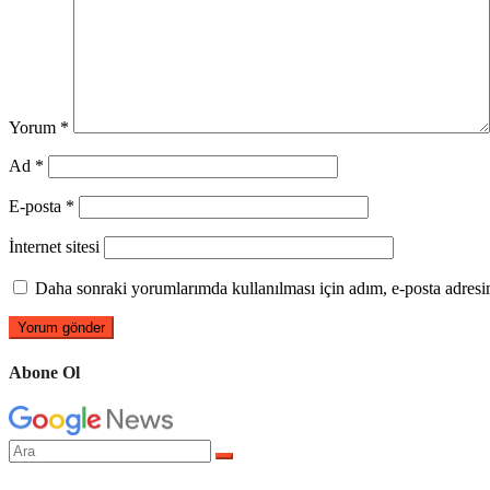
Yorum
*
Ad
*
E-posta
*
İnternet sitesi
Daha sonraki yorumlarımda kullanılması için adım, e-posta adresim
Abone Ol
Arama
yap: