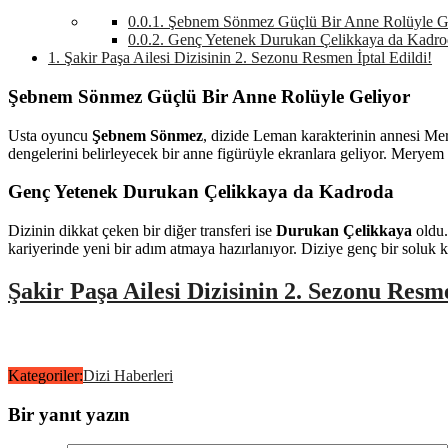
0.0.1.
Şebnem Sönmez Güçlü Bir Anne Rolüyle G
0.0.2.
Genç Yetenek Durukan Çelikkaya da Kadro
1.
Şakir Paşa Ailesi Dizisinin 2. Sezonu Resmen İptal Edildi!
Şebnem Sönmez Güçlü Bir Anne Rolüyle Geliyor
Usta oyuncu
Şebnem Sönmez
, dizide Leman karakterinin annesi Mer
dengelerini belirleyecek bir anne figürüyle ekranlara geliyor. Meryem k
Genç Yetenek Durukan Çelikkaya da Kadroda
Dizinin dikkat çeken bir diğer transferi ise
Durukan Çelikkaya
oldu.
kariyerinde yeni bir adım atmaya hazırlanıyor. Diziye genç bir soluk
Şakir Paşa Ailesi Dizisinin 2. Sezonu Resme
Kategoriler:
Dizi Haberleri
Bir yanıt yazın