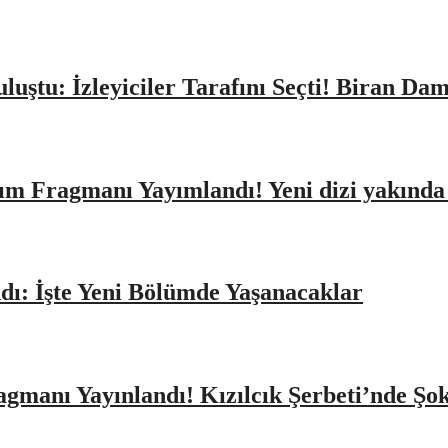
Buluştu: İzleyiciler Tarafını Seçti! Biran D
ıtım Fragmanı Yayımlandı! Yeni dizi yakınd
dı: İşte Yeni Bölümde Yaşanacaklar
agmanı Yayınlandı! Kızılcık Şerbeti’nde Şo