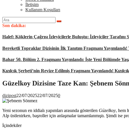
İletişim
Kullanım Koşulları
Arama
yap:
Son dakika:
Halef: Köklerin Çağrısı İzleyicilerle Buluştu: İzleyiciler Tarafı
Bereketli Topraklar Dizisinin İlk Tanıtım Fragmanı Yayımlandı!
Bahar 50. Bölüm 2. Fragmanı Yayınlandı: İşte Yeni Bölümde Ya
Kızılcık Şerbeti’nin Revize Edilmiş Fragmanı Yayınlandı! Kızılcı
Güzelkoy Dizisine Taze Kan: Şebnem Sön
dizipost
22/07/2025
22/07/2025
0
Yeni sezonun en iddialı yapımları arasında gösterilen
Güzelkoy
, hem 
Alp üstlenirken, başroller için anlaşmalar tamamlanmıştı. Şimdi ise pr
İçindekiler