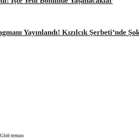
dı: İşte Yeni Bölümde Yaşanacaklar
agmanı Yayınlandı! Kızılcık Şerbeti’nde Şo
 Glob teması