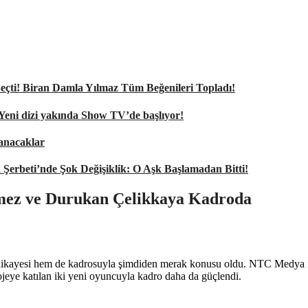
nı Seçti! Biran Damla Yılmaz Tüm Beğenileri Topladı!
 Yeni dizi yakında Show TV’de başlıyor!
şanacaklar
k Şerbeti’nde Şok Değişiklik: O Aşk Başlamadan Bitti!
mez ve Durukan Çelikkaya Kadroda
hikayesi hem de kadrosuyla şimdiden merak konusu oldu. NTC Medya imz
ojeye katılan iki yeni oyuncuyla kadro daha da güçlendi.