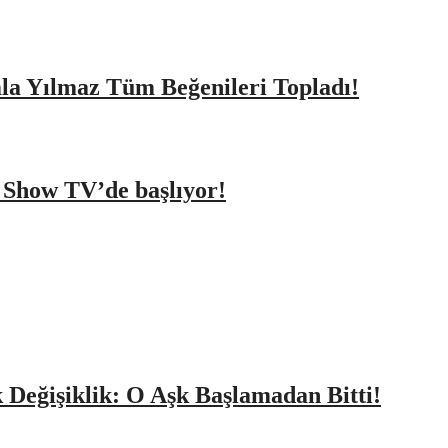
amla Yılmaz Tüm Beğenileri Topladı!
a Show TV’de başlıyor!
k Değişiklik: O Aşk Başlamadan Bitti!