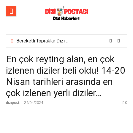
İçeriğe
atla
Bereketli Topraklar Dizisinin İlk Tanıtım Fragmanı Yayımlandı! Yeni dizi yakında Show TV’de başlıyor!
En çok reyting alan, en çok
izlenen diziler beli oldu! 14-20
Nisan tarihleri arasında en
çok izlenen yerli diziler…
dizipost
24/04/2024
0