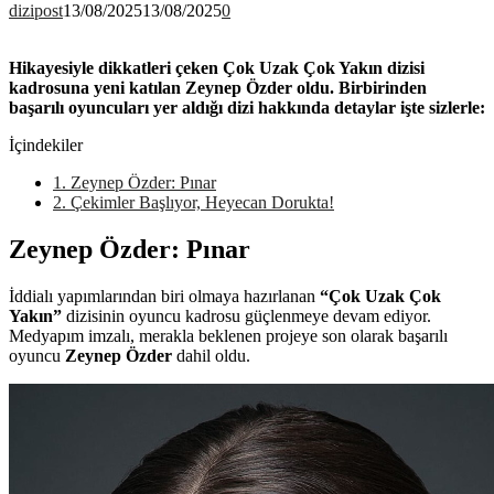
dizipost
13/08/2025
13/08/2025
0
Hikayesiyle dikkatleri çeken Çok Uzak Çok Yakın dizisi
kadrosuna yeni katılan Zeynep Özder oldu. Birbirinden
başarılı oyuncuları yer aldığı dizi hakkında detaylar işte sizlerle:
İçindekiler
1.
Zeynep Özder: Pınar
2.
Çekimler Başlıyor, Heyecan Dorukta!
Zeynep Özder: Pınar
İddialı yapımlarından biri olmaya hazırlanan
“Çok Uzak Çok
Yakın”
dizisinin oyuncu kadrosu güçlenmeye devam ediyor.
Medyapım imzalı, merakla beklenen projeye son olarak başarılı
oyuncu
Zeynep Özder
dahil oldu.