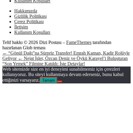
Kullanım Koşulları
Hakkımızda
Gizlilik Politikası
Çerez Politikası
İletişim
Kullanım Koşulları
Telif hakkı © 2026 Dizi Postası
–
FameThemes
tarafından
hazırlanan Glob teması
← “Gönül Dağı”na Sürpriz Transfer! Emrah Kaman, Kadir Rolüyle
Geliyor
← Nejat İşler, Özcan Deniz ve Öykü Karayel’i Buluşturan
“Son Yemek” Filmine Katıldı: İşte Detaylar!
Web sitemizde size en iyi deneyimi sunabilmemiz için çerezleri
kullanıyoruz. Bu siteyi kullanmaya devam ederseniz, bunu kabul
ettiğinizi varsayarız.
Tamam