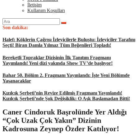
İletişim
Kullanım Koşulları
Arama
yap:
Son dakika:
Halef: Köklerin Çağrısı İzleyicilerle Buluştu: İzleyiciler Tarafını
Seçti! Biran Damla Yılmaz Tüm Beğenileri Topladı!
Bereketli Topraklar Dizisinin İlk Tanıtım Fragmanı
Yayımlandı! Yeni dizi yakında Show TV’de başlıyor!
Bahar 50. Bölüm 2. Fragmanı Yayınlandı: İşte Yeni Bölümde
Yaşanacaklar
Kızılcık Şerbeti’nin Revize Edilmiş Fragmanı Yayınlandı!
Kızılcık Şerbeti’nde Şok Değişiklik: O Aşk Başlamadan Bitti!
Caner Cindoruk Başrolünde Yer Aldığı
“Çok Uzak Çok Yakın” Dizinin
Kadrosuna Zeynep Özder Katılıyor!