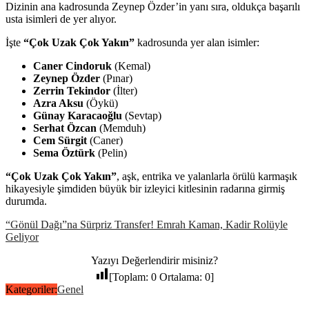
Dizinin ana kadrosunda Zeynep Özder’in yanı sıra, oldukça başarılı
usta isimleri de yer alıyor.
İşte
“Çok Uzak Çok Yakın”
kadrosunda yer alan isimler:
Caner Cindoruk
(Kemal)
Zeynep Özder
(Pınar)
Zerrin Tekindor
(İlter)
Azra Aksu
(Öykü)
Günay Karacaoğlu
(Sevtap)
Serhat Özcan
(Memduh)
Cem Sürgit
(Caner)
Sema Öztürk
(Pelin)
“Çok Uzak Çok Yakın”
, aşk, entrika ve yalanlarla örülü karmaşık
hikayesiyle şimdiden büyük bir izleyici kitlesinin radarına girmiş
durumda.
“Gönül Dağı”na Sürpriz Transfer! Emrah Kaman, Kadir Rolüyle
Geliyor
Yazıyı Değerlendirir misiniz?
[Toplam:
0
Ortalama:
0
]
Kategoriler:
Genel