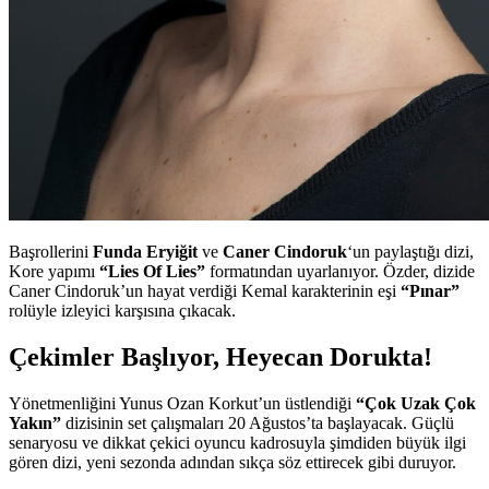
Başrollerini
Funda Eryiğit
ve
Caner Cindoruk
‘un paylaştığı dizi,
Kore yapımı
“Lies Of Lies”
formatından uyarlanıyor. Özder, dizide
Caner Cindoruk’un hayat verdiği Kemal karakterinin eşi
“Pınar”
rolüyle izleyici karşısına çıkacak.
Çekimler Başlıyor, Heyecan Dorukta!
Yönetmenliğini Yunus Ozan Korkut’un üstlendiği
“Çok Uzak Çok
Yakın”
dizisinin set çalışmaları 20 Ağustos’ta başlayacak. Güçlü
senaryosu ve dikkat çekici oyuncu kadrosuyla şimdiden büyük ilgi
gören dizi, yeni sezonda adından sıkça söz ettirecek gibi duruyor.