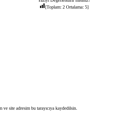
Yazıyı Değerlendirir misiniz?
[Toplam:
2
Ortalama:
5
]
 ve site adresim bu tarayıcıya kaydedilsin.