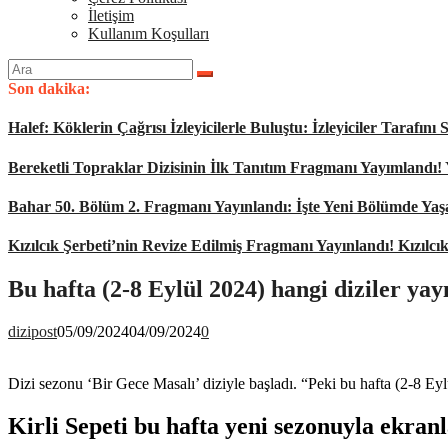
İletişim
Kullanım Koşulları
Arama
yap:
Son dakika:
Halef: Köklerin Çağrısı İzleyicilerle Buluştu: İzleyiciler Tarafı
Bereketli Topraklar Dizisinin İlk Tanıtım Fragmanı Yayımlandı!
Bahar 50. Bölüm 2. Fragmanı Yayınlandı: İşte Yeni Bölümde Ya
Kızılcık Şerbeti’nin Revize Edilmiş Fragmanı Yayınlandı! Kızılcı
Bu hafta (2-8 Eylül 2024) hangi diziler ya
dizipost
05/09/2024
04/09/2024
0
Dizi sezonu ‘Bir Gece Masalı’ diziyle başladı. “Peki bu hafta (2-8 Ey
Kirli Sepeti bu hafta yeni sezonuyla ekran