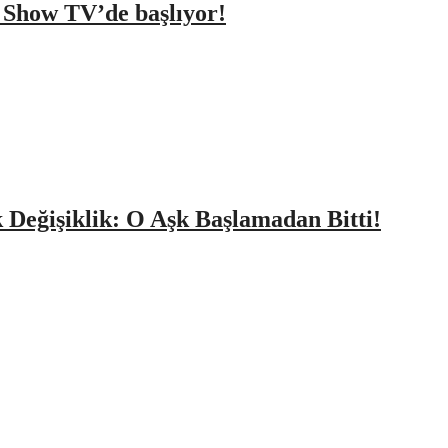
a Show TV’de başlıyor!
k Değişiklik: O Aşk Başlamadan Bitti!