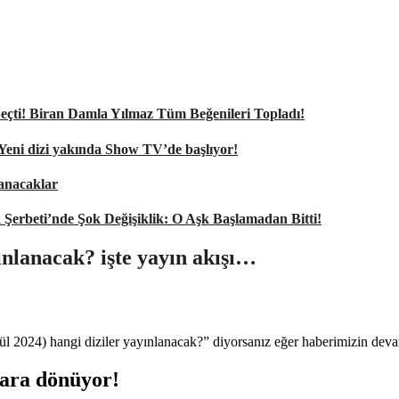
nı Seçti! Biran Damla Yılmaz Tüm Beğenileri Topladı!
 Yeni dizi yakında Show TV’de başlıyor!
şanacaklar
k Şerbeti’nde Şok Değişiklik: O Aşk Başlamadan Bitti!
yınlanacak? işte yayın akışı…
lül 2024) hangi diziler yayınlanacak?” diyorsanız eğer haberimizin deva
lara dönüyor!