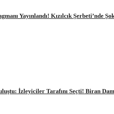
agmanı Yayınlandı! Kızılcık Şerbeti’nde Şo
Buluştu: İzleyiciler Tarafını Seçti! Biran D