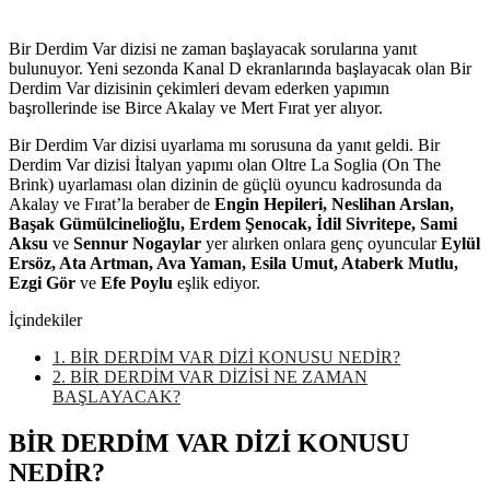
Bir Derdim Var dizisi ne zaman başlayacak sorularına yanıt
bulunuyor. Yeni sezonda Kanal D ekranlarında başlayacak olan Bir
Derdim Var dizisinin çekimleri devam ederken yapımın
başrollerinde ise Birce Akalay ve Mert Fırat yer alıyor.
Bir Derdim Var dizisi uyarlama mı sorusuna da yanıt geldi. Bir
Derdim Var dizisi İtalyan yapımı olan Oltre La Soglia (On The
Brink) uyarlaması olan dizinin de güçlü oyuncu kadrosunda da
Akalay ve Fırat’la beraber de
Engin Hepileri, Neslihan Arslan,
Başak Gümülcinelioğlu, Erdem Şenocak, İdil Sivritepe, Sami
Aksu
ve
Sennur Nogaylar
yer alırken onlara genç oyuncular
Eylül
Ersöz, Ata Artman, Ava Yaman, Esila Umut, Ataberk Mutlu,
Ezgi Gör
ve
Efe Poylu
eşlik ediyor.
İçindekiler
1.
BİR DERDİM VAR DİZİ KONUSU NEDİR?
2.
BİR DERDİM VAR DİZİSİ NE ZAMAN
BAŞLAYACAK?
BİR DERDİM VAR DİZİ KONUSU
NEDİR?