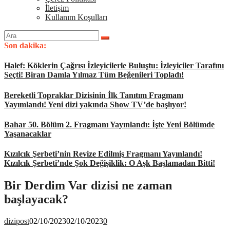
İletişim
Kullanım Koşulları
Arama
yap:
Son dakika:
Halef: Köklerin Çağrısı İzleyicilerle Buluştu: İzleyiciler Tarafını
Seçti! Biran Damla Yılmaz Tüm Beğenileri Topladı!
Bereketli Topraklar Dizisinin İlk Tanıtım Fragmanı
Yayımlandı! Yeni dizi yakında Show TV’de başlıyor!
Bahar 50. Bölüm 2. Fragmanı Yayınlandı: İşte Yeni Bölümde
Yaşanacaklar
Kızılcık Şerbeti’nin Revize Edilmiş Fragmanı Yayınlandı!
Kızılcık Şerbeti’nde Şok Değişiklik: O Aşk Başlamadan Bitti!
Bir Derdim Var dizisi ne zaman
başlayacak?
dizipost
02/10/2023
02/10/2023
0