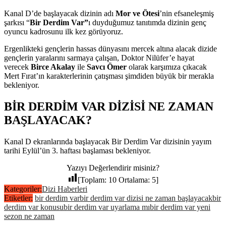
Kanal D’de başlayacak dizinin adı
Mor ve Ötesi
’nin efsaneleşmiş
şarkısı “
Bir Derdim Var”
ı duyduğumuz tanıtımda dizinin genç
oyuncu kadrosunu ilk kez görüyoruz.
Ergenlikteki gençlerin hassas dünyasını mercek altına alacak dizide
gençlerin yaralarını sarmaya çalışan, Doktor Nilüfer’e hayat
verecek
Birce Akalay
ile
Savcı Ömer
olarak karşımıza çıkacak
Mert Fırat’ın karakterlerinin çatışması şimdiden büyük bir merakla
bekleniyor.
BİR DERDİM VAR DİZİSİ NE ZAMAN
BAŞLAYACAK?
Kanal D ekranlarında başlayacak Bir Derdim Var dizisinin yayım
tarihi Eylül’ün 3. haftası başlaması bekleniyor.
Yazıyı Değerlendirir misiniz?
[Toplam:
10
Ortalama:
5
]
Kategoriler:
Dizi Haberleri
Etiketler:
bir derdim var
bir derdim var dizisi ne zaman başlayacak
bir
derdim var konusu
bir derdim var uyarlama mı
bir derdim var yeni
sezon ne zaman