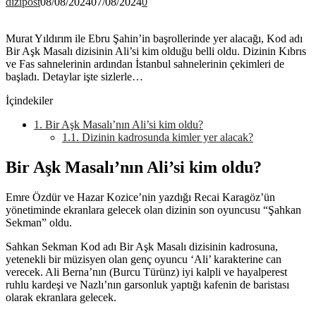
dizipost
08/08/2024
07/08/2024
0
Murat Yıldırım ile Ebru Şahin’in başrollerinde yer alacağı, Kod adı
Bir Aşk Masalı dizisinin Ali’si kim olduğu belli oldu. Dizinin Kıbrıs
ve Fas sahnelerinin ardından İstanbul sahnelerinin çekimleri de
başladı. Detaylar işte sizlerle…
İçindekiler
1.
Bir Aşk Masalı’nın Ali’si kim oldu?
1.1.
Dizinin kadrosunda kimler yer alacak?
Bir Aşk Masalı’nın Ali’si kim oldu?
Emre Özdür ve Hazar Kozice’nin yazdığı Recai Karagöz’ün
yönetiminde ekranlara gelecek olan dizinin son oyuncusu “Şahkan
Sekman” oldu.
Sahkan Sekman Kod adı Bir Aşk Masalı dizisinin kadrosuna,
yetenekli bir müzisyen olan genç oyuncu ‘Ali’ karakterine can
verecek. Ali Berna’nın (Burcu Türünz) iyi kalpli ve hayalperest
ruhlu kardeşi ve Nazlı’nın garsonluk yaptığı kafenin de baristası
olarak ekranlara gelecek.