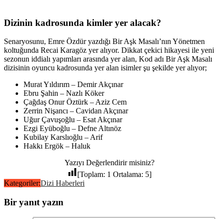
Dizinin kadrosunda kimler yer alacak?
Senaryosunu, Emre Özdür yazdığı Bir Aşk Masalı’nın Yönetmen
koltuğunda Recai Karagöz yer alıyor. Dikkat çekici hikayesi ile yeni
sezonun iddialı yapımları arasında yer alan, Kod adı Bir Aşk Masalı
dizisinin oyuncu kadrosunda yer alan isimler şu şekilde yer alıyor;
Murat Yıldırım – Demir Akçınar
Ebru Şahin – Nazlı Köker
Çağdaş Onur Öztürk – Aziz Cem
Zerrin Nişancı – Cavidan Akçınar
Uğur Çavuşoğlu – Esat Akçınar
Ezgi Eyüboğlu – Defne Altınöz
Kubilay Karslıoğlu – Arif
Hakkı Ergök – Haluk
Yazıyı Değerlendirir misiniz?
[Toplam:
1
Ortalama:
5
]
Kategoriler:
Dizi Haberleri
Bir yanıt yazın