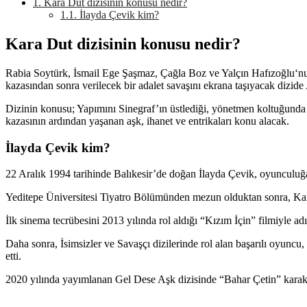
1.
Kara Dut dizisinin konusu nedir?
1.1.
İlayda Çevik kim?
Kara Dut dizisinin konusu nedir?
Rabia Soytürk, İsmail Ege Şaşmaz, Çağla Boz ve Yalçın Hafızoğlu‘nun 
kazasından sonra verilecek bir adalet savaşını ekrana taşıyacak dizide
Dizinin konusu; Yapımını Sinegraf’ın üstlediği, yönetmen koltuğunda 
kazasının ardından yaşanan aşk, ihanet ve entrikaları konu alacak.
İlayda Çevik kim?
22 Aralık 1994 tarihinde Balıkesir’de doğan İlayda Çevik, oyunculuğa i
Yeditepe Üniversitesi Tiyatro Bölümünden mezun olduktan sonra, Kar
İlk sinema tecrübesini 2013 yılında rol aldığı “Kızım İçin” filmiyle adı
Daha sonra, İsimsizler ve Savaşçı dizilerinde rol alan başarılı oyunc
etti.
2020 yılında yayımlanan Gel Dese Aşk dizisinde “Bahar Çetin” karakt