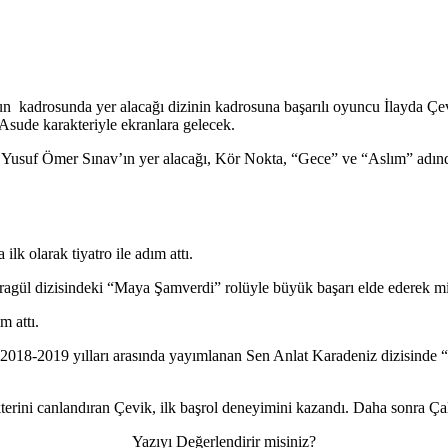
kadrosunda yer alacağı dizinin kadrosuna başarılı oyuncu İlayda Çevik 
 Asude karakteriyle ekranlara gelecek.
Yusuf Ömer Sınav’ın yer alacağı, Kör Nokta, “Gece” ve “Aslım” adındak
lk olarak tiyatro ile adım attı.
agül dizisindeki “Maya Şamverdi” rolüyle büyük başarı elde ederek mi
m attı.
u, 2018-2019 yılları arasında yayımlanan Sen Anlat Karadeniz dizisinde 
erini canlandıran Çevik, ilk başrol deneyimini kazandı. Daha sonra Çal
Yazıyı Değerlendirir misiniz?