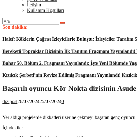
İletişim
Kullanım Koşulları
Arama
yap:
Son dakika:
Halef: Köklerin Çağrısı İzleyicilerle Buluştu: İzleyiciler Tarafı
Bereketli Topraklar Dizisinin İlk Tanıtım Fragmanı Yayımlandı!
Bahar 50. Bölüm 2. Fragmanı Yayınlandı: İşte Yeni Bölümde Ya
Kızılcık Şerbeti’nin Revize Edilmiş Fragmanı Yayınlandı! Kızılcı
Başarılı oyuncu Kör Nokta dizisinin Asude’
dizipost
26/07/2024
25/07/2024
0
Yer aldığı projelerde dikkatleri üzerine çekmeyi başaran genç oyuncu
İçindekiler