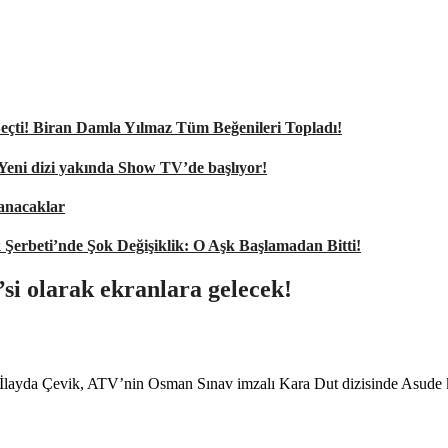
nı Seçti! Biran Damla Yılmaz Tüm Beğenileri Topladı!
 Yeni dizi yakında Show TV’de başlıyor!
şanacaklar
k Şerbeti’nde Şok Değişiklik: O Aşk Başlamadan Bitti!
si olarak ekranlara gelecek!
 İlayda Çevik, ATV’nin Osman Sınav imzalı Kara Dut dizisinde Asude kar