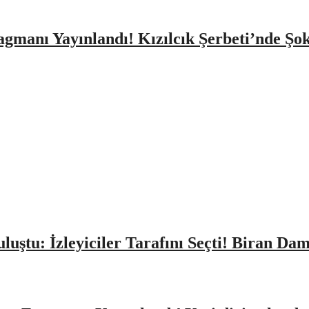
agmanı Yayınlandı! Kızılcık Şerbeti’nde Şo
Buluştu: İzleyiciler Tarafını Seçti! Biran D