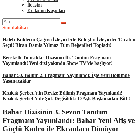
İletişim
Kullanım Koşulları
Arama
yap:
Son dakika:
Halef: Köklerin Çağrısı İzleyicilerle Buluştu: İzleyiciler Tarafını
Seçti! Biran Damla Yılmaz Tüm Beğenileri Topladı!
Bereketli Topraklar Dizisinin İlk Tanıtım Fragmanı
Yayımlandı! Yeni dizi yakında Show TV’de başlıyor!
Bahar 50. Bölüm 2. Fragmanı Yayınlandı: İşte Yeni Bölümde
Yaşanacaklar
Kızılcık Şerbeti’nin Revize Edilmiş Fragmanı Yayınlandı!
Kızılcık Şerbeti’nde Şok Değişiklik: O Aşk Başlamadan Bitti!
Bahar Dizisinin 3. Sezon Tanıtım
Fragmanı Yayımlandı: Bahar Yeni Afiş ve
Güçlü Kadro ile Ekranlara Dönüyor