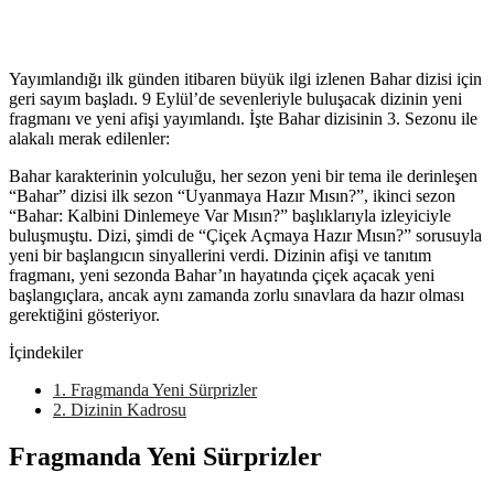
Yayımlandığı ilk günden itibaren büyük ilgi izlenen Bahar dizisi için
geri sayım başladı. 9 Eylül’de sevenleriyle buluşacak dizinin yeni
fragmanı ve yeni afişi yayımlandı. İşte Bahar dizisinin 3. Sezonu ile
alakalı merak edilenler:
Bahar karakterinin yolculuğu, her sezon yeni bir tema ile derinleşen
“Bahar” dizisi ilk sezon “Uyanmaya Hazır Mısın?”, ikinci sezon
“Bahar: Kalbini Dinlemeye Var Mısın?” başlıklarıyla izleyiciyle
buluşmuştu. Dizi, şimdi de “Çiçek Açmaya Hazır Mısın?” sorusuyla
yeni bir başlangıcın sinyallerini verdi. Dizinin afişi ve tanıtım
fragmanı, yeni sezonda Bahar’ın hayatında çiçek açacak yeni
başlangıçlara, ancak aynı zamanda zorlu sınavlara da hazır olması
gerektiğini gösteriyor.
İçindekiler
1.
Fragmanda Yeni Sürprizler
2.
Dizinin Kadrosu
Fragmanda Yeni Sürprizler