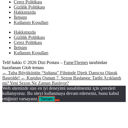
Çerez Politikası
Gizlilik Politikası
Hakkımızda
İletişim
Kullanım Koşulları
Hakkımızda
Gizlilik Politikası
Çerez Politikası
İletişim
Kullanım Koşulları
Telif hakkı © 2026 Dizi Postası
–
FameThemes
tarafından
hazırlanan Glob teması
← Tuba Büyüküstün “Sultana” Filminde Direk Dansçısı Olarak
Başrolde!
← Kuruluş Osman 7. Sezon Başlangıç Tarihi Açıklandı
mı? Yeni Sezon Ne Zaman Başlıyor?
Web sitemizde size en iyi deneyimi sunabilmemiz için çerezleri
kullanıyoruz. Bu siteyi kullanmaya devam ederseniz, bunu kabul
ettiğinizi varsayarız.
Tamam