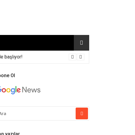
e başlıyor!
bone Ol
RAMA
P:
n yazılar