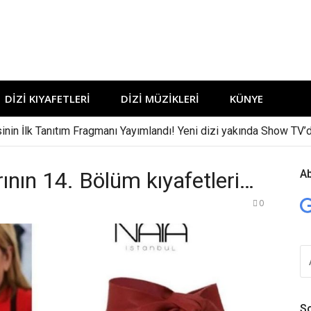
DIZI KIYAFETLERI
DIZI MÜZIKLERI
KÜNYE
sinin İlk Tanıtım Fragmanı Yayımlandı! Yeni dizi yakında Show TV’d
rının 14. Bölüm kıyafetleri…
A
0
A
YA
So