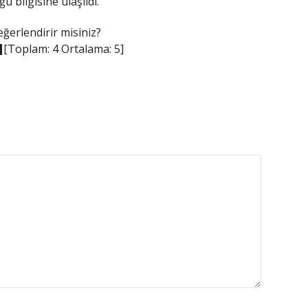
 bilgisine ulaşıldı.
eğerlendirir misiniz?
[Toplam:
4
Ortalama:
5
]