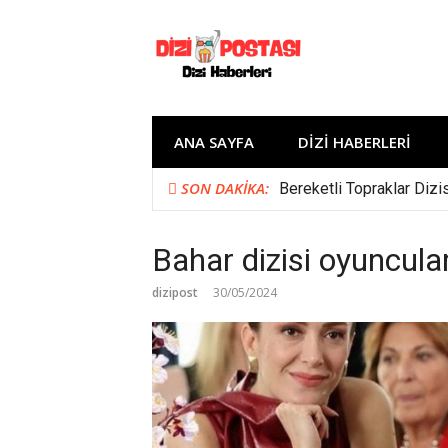
İçeriğe
atla
ANA SAYFA
DIZI HABERLERI
SON DAKIKA:
Bereketli Topraklar Dizi
Bahar dizisi oyuncula
dizipost
30/05/2024