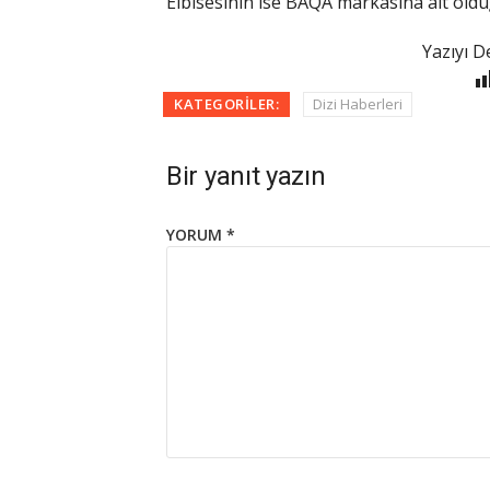
Elbisesinin ise BAQA markasına ait olduğu
Yazıyı D
KATEGORILER:
Dizi Haberleri
Bir yanıt yazın
YORUM
*