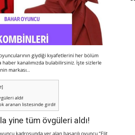
oyuncularının giydiği kıyafetlerini her bölüm
ber kanalımızda bulabilirsiniz. İşte sizlerle
rinin markası…
e
]
güleri aldı!
k aranan listesinde girdi!
la yine tüm övgüleri aldı!
 oyuncu kadrosunda yer alan başarılı oyuncu “Elit