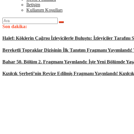
İletişim
Kullanım Koşulları
Arama
yap:
Son dakika:
Halef: Köklerin Çağrısı İzleyicilerle Buluştu: İzleyiciler Tarafı
Bereketli Topraklar Dizisinin İlk Tanıtım Fragmanı Yayımlandı!
Bahar 50. Bölüm 2. Fragmanı Yayınlandı: İşte Yeni Bölümde Ya
Kızılcık Şerbeti’nin Revize Edilmiş Fragmanı Yayınlandı! Kızılcı