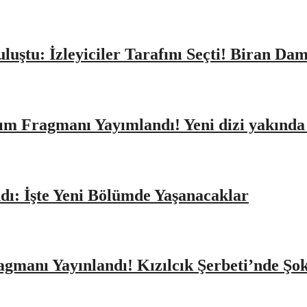
Buluştu: İzleyiciler Tarafını Seçti! Biran D
ıtım Fragmanı Yayımlandı! Yeni dizi yakınd
dı: İşte Yeni Bölümde Yaşanacaklar
agmanı Yayınlandı! Kızılcık Şerbeti’nde Şo