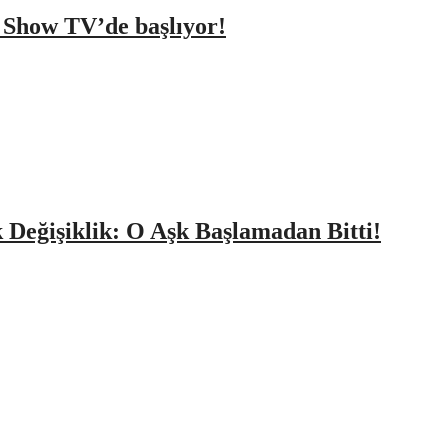
a Show TV’de başlıyor!
k Değişiklik: O Aşk Başlamadan Bitti!