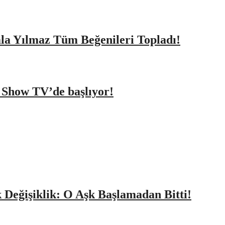
amla Yılmaz Tüm Beğenileri Topladı!
a Show TV’de başlıyor!
k Değişiklik: O Aşk Başlamadan Bitti!