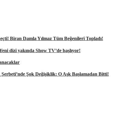
nı Seçti! Biran Damla Yılmaz Tüm Beğenileri Topladı!
 Yeni dizi yakında Show TV’de başlıyor!
şanacaklar
k Şerbeti’nde Şok Değişiklik: O Aşk Başlamadan Bitti!