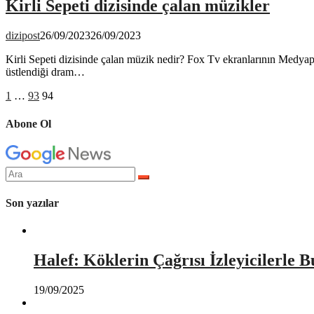
Kirli Sepeti dizisinde çalan müzikler
dizipost
26/09/2023
26/09/2023
Kirli Sepeti dizisinde çalan müzik nedir? Fox Tv ekranlarının Medyapı
üstlendiği dram…
Yazı
Sayfa
Sayfa
Sayfa
1
…
93
94
sayfalaması
Abone Ol
Arama
yap:
Son yazılar
Halef: Köklerin Çağrısı İzleyicilerle 
19/09/2025