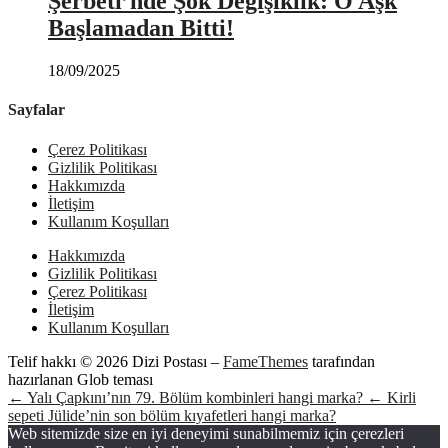
Şerbeti’nde Şok Değişiklik: O Aşk
Başlamadan Bitti!
18/09/2025
Sayfalar
Çerez Politikası
Gizlilik Politikası
Hakkımızda
İletişim
Kullanım Koşulları
Hakkımızda
Gizlilik Politikası
Çerez Politikası
İletişim
Kullanım Koşulları
Telif hakkı © 2026 Dizi Postası
–
FameThemes
tarafından
hazırlanan Glob teması
← Yalı Çapkını’nın 79. Bölüm kombinleri hangi marka?
← Kirli
sepeti Jülide’nin son bölüm kıyafetleri hangi marka?
Web sitemizde size en iyi deneyimi sunabilmemiz için çerezleri