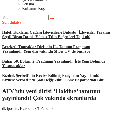
İletişim
Kullanım Koşulları
Arama
yap:
Son dakika:
Halef: Köklerin Çağrısı İzleyicilerle Buluştu: İzleyiciler Tarafını
Seçti! Biran Damla Yılmaz Tüm Beğenileri Topladı!
Bereketli Topraklar Dizisinin İlk Tanıtım Fragmanı
Yayımlandı! Yeni dizi yakında Show TV’de başlıyor!
Bahar 50. Bölüm 2. Fragmanı Yayınlandı: İşte Yeni Bölümde
Yaşanacaklar
Kızılcık Şerbeti’nin Revize Edilmiş Fragmanı Yayınlandı!
Kızılcık Şerbeti’nde Şok Değişiklik: O Aşk Başlamadan Bitti!
ATV’nin yeni dizisi ‘Holding’ tanıtımı
yayınlandı! Çok yakında ekranlarda
dizipost
29/10/2024
28/10/2024
0