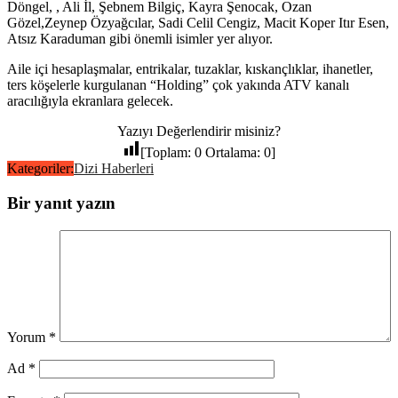
Döngel, , Ali İl, Şebnem Bilgiç, Kayra Şenocak, Ozan
Gözel,Zeynep Özyağcılar, Sadi Celil Cengiz, Macit Koper Itır Esen,
Atsız Karaduman gibi önemli isimler yer alıyor.
Aile içi hesaplaşmalar, entrikalar, tuzaklar, kıskançlıklar, ihanetler,
ters köşelerle kurgulanan “Holding” çok yakında ATV kanalı
aracılığıyla ekranlara gelecek.
Yazıyı Değerlendirir misiniz?
[Toplam:
0
Ortalama:
0
]
Kategoriler:
Dizi Haberleri
Bir yanıt yazın
Yorum
*
Ad
*