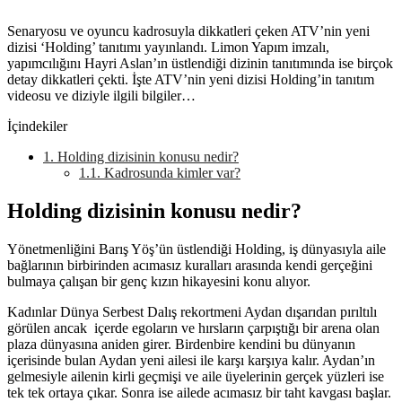
Senaryosu ve oyuncu kadrosuyla dikkatleri çeken ATV’nin yeni
dizisi ‘Holding’ tanıtımı yayınlandı. Limon Yapım imzalı,
yapımcılığını Hayri Aslan’ın üstlendiği dizinin tanıtımında ise birçok
detay dikkatleri çekti. İşte ATV’nin yeni dizisi Holding’in tanıtım
videosu ve diziyle ilgili bilgiler…
İçindekiler
1.
Holding dizisinin konusu nedir?
1.1.
Kadrosunda kimler var?
Holding dizisinin konusu nedir?
Yönetmenliğini Barış Yöş’ün üstlendiği Holding, iş dünyasıyla aile
bağlarının birbirinden acımasız kuralları arasında kendi gerçeğini
bulmaya çalışan bir genç kızın hikayesini konu alıyor.
Kadınlar Dünya Serbest Dalış rekortmeni Aydan dışarıdan pırıltılı
görülen ancak içerde egoların ve hırsların çarpıştığı bir arena olan
plaza dünyasına aniden girer. Birdenbire kendini bu dünyanın
içerisinde bulan Aydan yeni ailesi ile karşı karşıya kalır. Aydan’ın
gelmesiyle ailenin kirli geçmişi ve aile üyelerinin gerçek yüzleri ise
tek tek ortaya çıkar. Sonra ise ailede acımasız bir taht kavgası başlar.