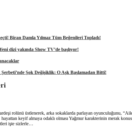
nı Seçti! Biran Damla Yılmaz Tüm Beğenileri Topladı!
 Yeni dizi yakında Show TV’de başlıyor!
şanacaklar
k Şerbeti’nde Şok Değişiklik: O Aşk Başlamadan Bitti!
ri
rdeşi rolünü üstlenerek, arka sokaklarda parlayan oyunculuğunu, “Aile” 
k, hayattan keyif almaya odaklı olması Yağmur karakterinin merak konus
eri işte sizlerle…