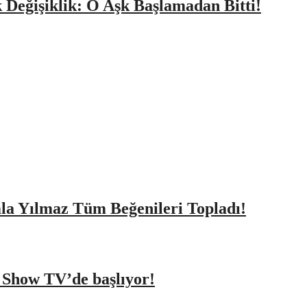
k Değişiklik: O Aşk Başlamadan Bitti!
amla Yılmaz Tüm Beğenileri Topladı!
a Show TV’de başlıyor!