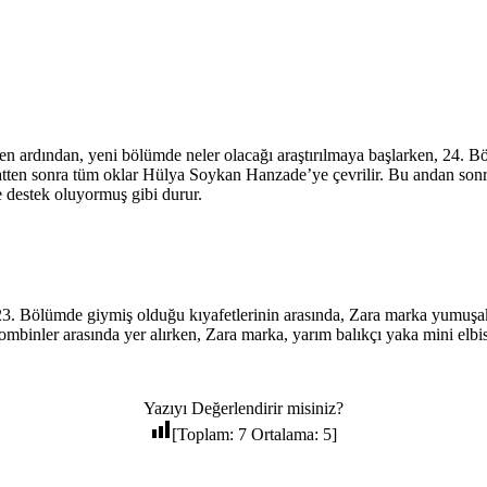
 ardından, yeni bölümde neler olacağı araştırılmaya başlarken, 24. Bö
aatten sonra tüm oklar Hülya Soykan Hanzade’ye çevrilir. Bu andan sonr
 destek oluyormuş gibi durur.
23. Bölümde giymiş olduğu kıyafetlerinin arasında, Zara marka yumuşak
mbinler arasında yer alırken, Zara marka, yarım balıkçı yaka mini elbis
Yazıyı Değerlendirir misiniz?
[Toplam:
7
Ortalama:
5
]