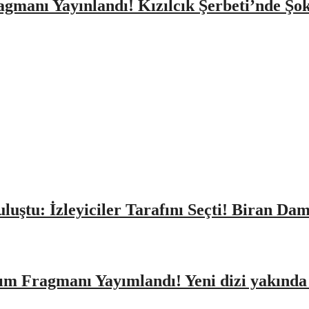
agmanı Yayınlandı! Kızılcık Şerbeti’nde Şo
Buluştu: İzleyiciler Tarafını Seçti! Biran D
ıtım Fragmanı Yayımlandı! Yeni dizi yakınd