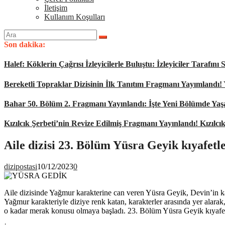
İletişim
Kullanım Koşulları
Arama
yap:
Son dakika:
Halef: Köklerin Çağrısı İzleyicilerle Buluştu: İzleyiciler Tarafı
Bereketli Topraklar Dizisinin İlk Tanıtım Fragmanı Yayımlandı!
Bahar 50. Bölüm 2. Fragmanı Yayınlandı: İşte Yeni Bölümde Ya
Kızılcık Şerbeti’nin Revize Edilmiş Fragmanı Yayınlandı! Kızılcı
Aile dizisi 23. Bölüm Yüsra Geyik kıyafetle
dizipostasi
10/12/2023
0
Aile dizisinde Yağmur karakterine can veren Yüsra Geyik, Devin’in ka
Yağmur karakteriyle diziye renk katan, karakterler arasında yer alara
o kadar merak konusu olmaya başladı. 23. Bölüm Yüsra Geyik kıyafetl