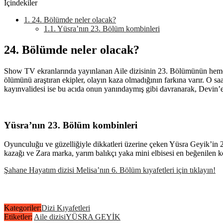
İçindekiler
1.
24. Bölümde neler olacak?
1.1.
Yüsra’nın 23. Bölüm kombinleri
24. Bölümde neler olacak?
Show TV ekranlarında yayınlanan Aile dizisinin 23. Bölümünün hemen
ölümünü araştıran ekipler, olayın kaza olmadığının farkına varır. O s
kayınvalidesi ise bu acıda onun yanındaymış gibi davranarak, Devin’e
Yüsra’nın 23. Bölüm kombinleri
Oyunculuğu ve güzelliğiyle dikkatleri üzerine çeken Yüsra Geyik’in 
kazağı ve Zara marka, yarım balıkçı yaka mini elbisesi en beğenilen ko
Şahane Hayatım dizisi Melisa’nın 6. Bölüm kıyafetleri için tıklayın!
Kategoriler:
Dizi Kıyafetleri
Etiketler:
Aile dizisi
YÜSRA GEYİK