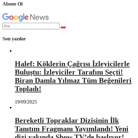
Abone Ol
Arama
yap:
Son yazılar
Halef: Köklerin Çağrısı İzleyicilerle
Buluştu: İzleyiciler Tarafını Seçti!
Biran Damla Yılmaz Tüm Beğenileri
Topladı!
19/09/2025
Bereketli Topraklar Dizisinin İlk
Tanıtım Fragmanı Yayımlandı! Yeni
dizi yakında Show TV’de başlıyor!