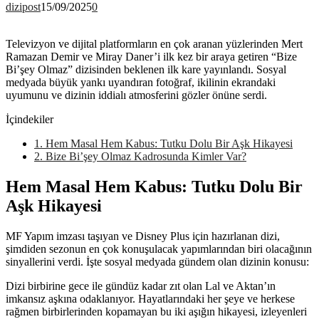
dizipost
15/09/2025
0
Televizyon ve dijital platformların en çok aranan yüzlerinden Mert
Ramazan Demir ve Miray Daner’i ilk kez bir araya getiren “Bize
Bi’şey Olmaz” dizisinden beklenen ilk kare yayınlandı. Sosyal
medyada büyük yankı uyandıran fotoğraf, ikilinin ekrandaki
uyumunu ve dizinin iddialı atmosferini gözler önüne serdi.
İçindekiler
1.
Hem Masal Hem Kabus: Tutku Dolu Bir Aşk Hikayesi
2.
Bize Bi’şey Olmaz Kadrosunda Kimler Var?
Hem Masal Hem Kabus: Tutku Dolu Bir
Aşk Hikayesi
MF Yapım imzası taşıyan ve Disney Plus için hazırlanan dizi,
şimdiden sezonun en çok konuşulacak yapımlarından biri olacağının
sinyallerini verdi. İşte sosyal medyada gündem olan dizinin konusu:
Dizi birbirine gece ile gündüz kadar zıt olan Lal ve Aktan’ın
imkansız aşkına odaklanıyor. Hayatlarındaki her şeye ve herkese
rağmen birbirlerinden kopamayan bu iki aşığın hikayesi, izleyenleri