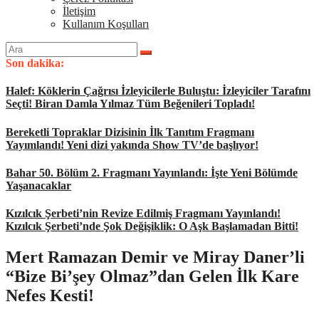
İletişim
Kullanım Koşulları
Arama
yap:
Son dakika:
Halef: Köklerin Çağrısı İzleyicilerle Buluştu: İzleyiciler Tarafını
Seçti! Biran Damla Yılmaz Tüm Beğenileri Topladı!
Bereketli Topraklar Dizisinin İlk Tanıtım Fragmanı
Yayımlandı! Yeni dizi yakında Show TV’de başlıyor!
Bahar 50. Bölüm 2. Fragmanı Yayınlandı: İşte Yeni Bölümde
Yaşanacaklar
Kızılcık Şerbeti’nin Revize Edilmiş Fragmanı Yayınlandı!
Kızılcık Şerbeti’nde Şok Değişiklik: O Aşk Başlamadan Bitti!
Mert Ramazan Demir ve Miray Daner’li
“Bize Bi’şey Olmaz”dan Gelen İlk Kare
Nefes Kesti!