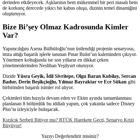
derinden etkileyecek. Aşklarının hem mükemmel bir peri masalı hem
de korkunç derecede yıkıcı bir kabus oluşu, dizinin temel dinamiğini
oluşturuyor.
Bize Bi’şey Olmaz Kadrosunda Kimler
Var?
Yapımcılığını Asena Bülbüloğlu’nun üstlendiği projenin senaryosu,
imza attığı başarılı işlerle tanınan Pınar Bulut’un kaleminden çıkıyor.
Yönetmen koltuğunda ise son yılların en dikkat çeken
yönetmenlerinden Neslihan Yeşilyurt oturuyor.
Dizide
Yüsra Geyik, İdil Sivritepe, Olgu Baran Kubilay, Sercan
Badur, Derin Beşikçioğlu, Yılmaz Bayraktar ve Ece Sükan
gibi
birbirinden başarılı isimler rol alıyor.
Çekimleri tüm hızıyla devam eden ve Ekim ayında tamamlanması
planlanan 8 bölümlük bu iddialı yapım, çok yakında sadece Disney
Plus’ta izleyiciyle buluşacak.
Kızılcık Şerbeti Bitiyor mu? RTÜK Harekete Geçti, Senaryo Krizi
Büyüyor!
Yazıyı Değerlendirir misiniz?